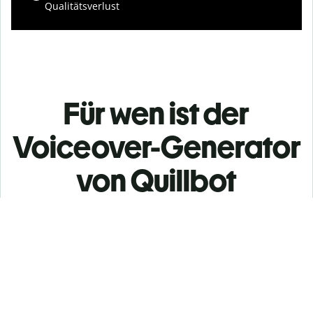
Qualitätsverlust
Für wen ist der
Voiceover-Generator
von Quillbot
geeignet?
Slide 1 of 3
Content Creator
Erstelle professionelle Voiceovers für Videos,
Podcasts, soziale Medien und mehr.