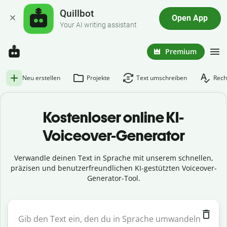
Quillbot
Open App
Your AI writing assistant
Premium
Neu erstellen
Projekte
Text umschreiben
Rech
Kostenloser online KI-
Voiceover-Generator
Verwandle deinen Text in Sprache mit unserem schnellen,
präzisen und benutzerfreundlichen KI-gestützten Voiceover-
Generator-Tool.