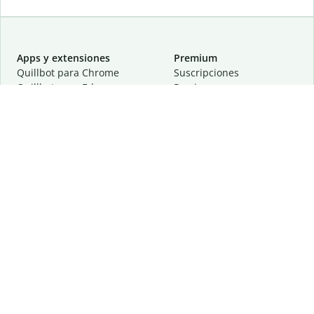
Apps y extensiones
Premium
Quillbot para Chrome
Suscripciones
Quillbot para Edge
Precios
Quillbot para Safari
Para equipos
Quillbot para Android
Afiliación
Quillbot para iOS
Solicita una demostración
Quillbot para Windows
Quillbot para macOS
Quillbot para Word
Herramientas
Empresa
Recursos de escritura
Acerca de
Corrección lingüística
Privacidad
Citas y originalidad
Empleos
Herramientas de IA
Centro de ayuda
Herramientas PDF
Contáctanos
Herramientas para
Recursos
imágenes
Otras herramientas