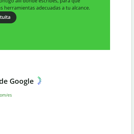
contigo allí donde escribes, para que
as herramientas adecuadas a tu alcance.
tuita
 de Google
com/es