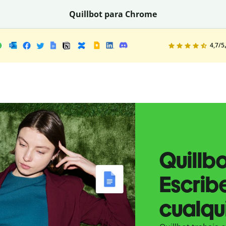
Quillbot para Chrome
4,7
/5
Quillb
Escrib
cualqui