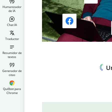
Humanizador
de IA
Chat IA
Traductor
Resumidor de
textos
Un
Generador de
citas
Quillbot para
Chrome