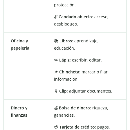
protección.
🔓
Candado abierto
: acceso,
desbloqueo.
Oficina y
📚
Libros
: aprendizaje,
papelería
educación.
✏️
Lápiz
: escribir, editar.
📌
Chincheta
: marcar o fijar
información.
📎
Clip
: adjuntar documentos.
Dinero y
💰
Bolsa de dinero
: riqueza,
finanzas
ganancias.
💳
Tarjeta de crédito
: pagos,