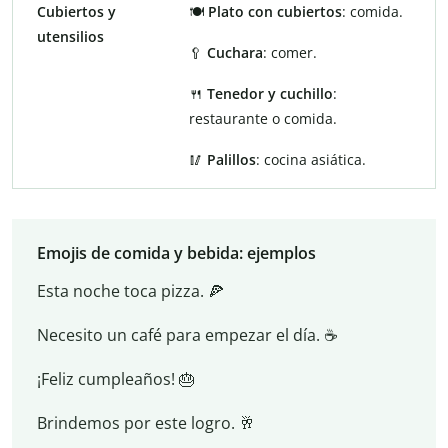
Cubiertos y
🍽️
Plato con cubiertos
: comida.
utensilios
🥄
Cuchara
: comer.
🍴
Tenedor y cuchillo
:
restaurante o comida.
🥢
Palillos
: cocina asiática.
Emojis de comida y bebida: ejemplos
Esta noche toca pizza. 🍕
Necesito un café para empezar el día. ☕
¡Feliz cumpleaños! 🎂
Brindemos por este logro. 🥂