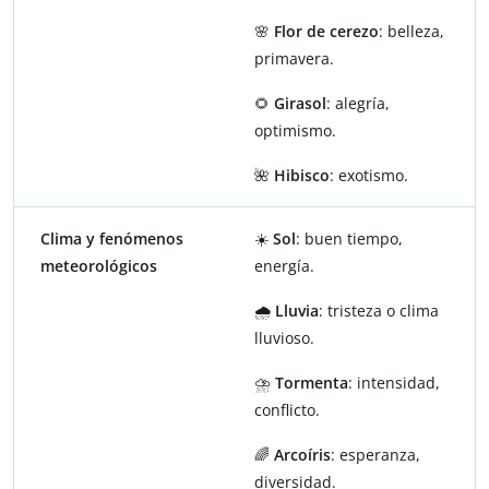
🌸
Flor de cerezo
: belleza,
primavera.
🌻
Girasol
: alegría,
optimismo.
🌺
Hibisco
: exotismo.
Clima y fenómenos
☀️
Sol
: buen tiempo,
meteorológicos
energía.
🌧️
Lluvia
: tristeza o clima
lluvioso.
⛈️
Tormenta
: intensidad,
conflicto.
🌈
Arcoíris
: esperanza,
diversidad.