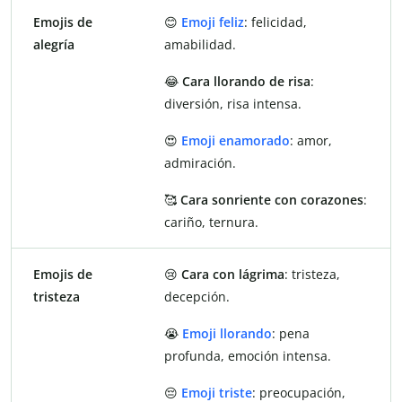
Emojis de
😊
Emoji feliz
: felicidad,
alegría
amabilidad.
😂
Cara llorando de risa
:
diversión, risa intensa.
😍
Emoji enamorado
: amor,
admiración.
🥰
Cara sonriente con corazones
:
cariño, ternura.
Emojis de
😢
Cara con lágrima
: tristeza,
tristeza
decepción.
😭
Emoji llorando
: pena
profunda, emoción intensa.
😔
Emoji triste
: preocupación,