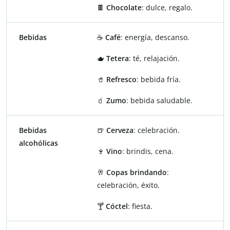
🍫
Chocolate
: dulce, regalo.
Bebidas
☕
Café
: energía, descanso.
🫖
Tetera
: té, relajación.
🥤
Refresco
: bebida fría.
🧃
Zumo
: bebida saludable.
Bebidas
🍺
Cerveza
: celebración.
alcohólicas
🍷
Vino
: brindis, cena.
🥂
Copas brindando
:
celebración, éxito.
🍸
Cóctel
: fiesta.