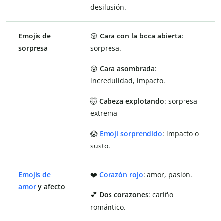
desilusión.
Emojis de
😮
Cara con la boca abierta
:
sorpresa
sorpresa.
😲
Cara asombrada
:
incredulidad, impacto.
🤯
Cabeza explotando
: sorpresa
extrema
😱
Emoji sorprendido
: impacto o
susto.
Emojis de
❤️
Corazón rojo
: amor, pasión.
amor
y afecto
💕
Dos corazones
: cariño
romántico.