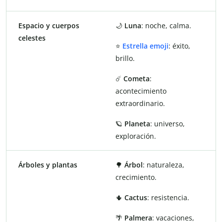
Espacio y cuerpos
🌙
Luna
: noche, calma.
celestes
⭐
Estrella emoji
: éxito,
brillo.
☄️
Cometa
:
acontecimiento
extraordinario.
🪐
Planeta
: universo,
exploración.
Árboles y plantas
🌳
Árbol
: naturaleza,
crecimiento.
🌵
Cactus
: resistencia.
🌴
Palmera
: vacaciones,