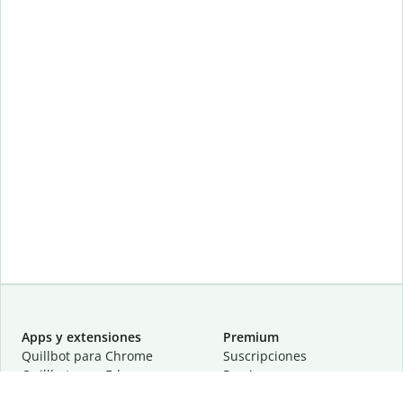
Apps y extensiones
Premium
Quillbot para Chrome
Suscripciones
Quillbot para Edge
Precios
Quillbot para Safari
Para equipos