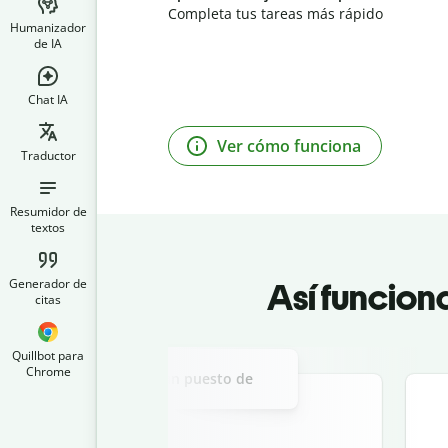
Completa tus tareas más rápido
Humanizador
de IA
Chat IA
Ver cómo funciona
Traductor
Resumidor de
textos
Generador de
Así funcion
citas
Slide 2 of 3
Quillbot para
Chrome
ta de presentación para un puesto de
esponsable de ventas.