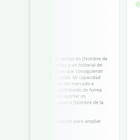
ctrónico]
tinatario]:
 el puesto de responsable de ventas en [Nombre de
] años de experiencia en ventas y un historial de
tes, he desarrollado estrategias que consiguieron
clientes en un [X %] el año pasado. Mi capacidad
ólidas, analizar las tendencias del mercado e
 ventas de forma eficaz ha contribuido de forma
e los ingresos. Estoy deseando aportar mi
e clientes y liderazgo de equipos a [Nombre de la
atención y quedo a su disposición para ampliar