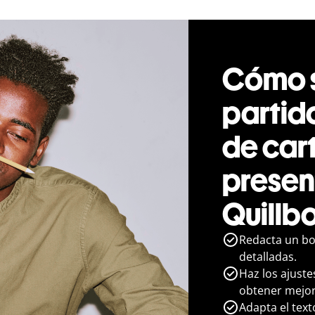
Cómo s
partid
de car
presen
Quillb
Redacta un bo
detalladas.
Haz los ajuste
obtener mejor
Adapta el text