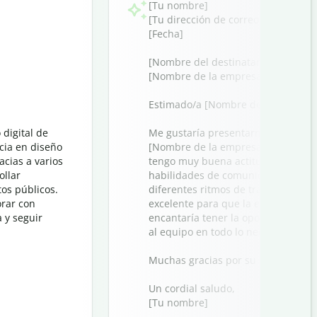
[Tu nombre]
[Tu dirección de correo electrónico
[Fecha]
[Nombre del destinatario]
[Nombre de la empresa]
Estimado/a [Nombre del destinatari
digital de
Me gustaría presentarme al puesto
cia en diseño
[Nombre de la empresa]. Aunque no 
acias a varios
tengo muy buena actitud y muchas
ollar
habilidades de comunicación y por
tos públicos.
diferentes ritmos de trabajo. Me co
orar con
excelente para que la experiencia
 y seguir
encantaría tener la oportunidad d
al equipo en todo lo necesario.
Muchas gracias por su atención.
Un cordial saludo,
[Tu nombre]