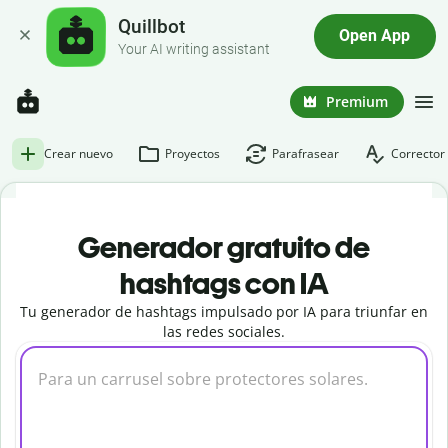
Quillbot
Open App
Your AI writing assistant
Premium
Crear nuevo
Proyectos
Parafrasear
Corrector 
Generador gratuito de
hashtags con IA
Tu generador de hashtags impulsado por IA para triunfar en
las redes sociales.