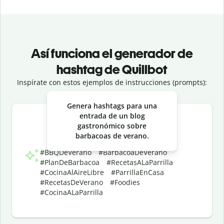
Así funciona el generador de
hashtag de Quillbot
Inspírate con estos ejemplos de instrucciones (prompts):
Slide 1 of 3
Genera hashtags para una
entrada de un blog
gastronómico sobre
barbacoas de verano.
#BBQDeVerano #BarbacoaDeVerano
#PlanDeBarbacoa #RecetasALaParrilla
#CocinaAlAireLibre #ParrillaEnCasa
#RecetasDeVerano #Foodies
#CocinaALaParrilla