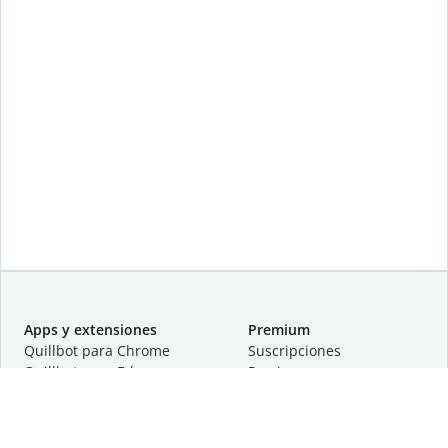
Apps y extensiones
Premium
Quillbot para Chrome
Suscripciones
Quillbot para Edge
Precios
Quillbot para Safari
Para equipos
Quillbot para Android
Afiliación
Quillbot para iOS
Solicita una demostración