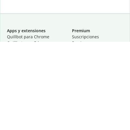
Apps y extensiones
Premium
Quillbot para Chrome
Suscripciones
Quillbot para Edge
Precios
Quillbot para Safari
Para equipos
Quillbot para Android
Afiliación
Quillbot para iOS
Solicita una demostración
Quillbot para Windows
Quillbot para macOS
Quillbot para Word
Herramientas
Empresa
Recursos de escritura
Acerca de
Corrección lingüística
Privacidad
Citas y originalidad
Empleos
Herramientas de IA
Centro de ayuda
Herramientas PDF
Contáctanos
Herramientas para
Recursos
imágenes