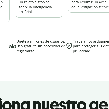
un
un relato distópico
para resumir un artícu
ue
sobre la inteligencia
de investigación técnic
s
artificial.
s
Únete a millones de usuarios.
Trabajamos arduame
Uso gratuito sin necesidad de
para proteger sus dat
registrarse.
privacidad.
ciona nuestro g