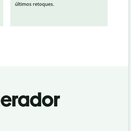
últimos retoques.
nerador