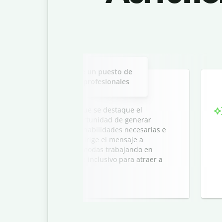
Slide 2 of 3
 para una descripción de un puesto de
ga a los mejores perfiles profesionales
puesto de trabajo en la que se destaque el
trabajo en equipo y la oportunidad de generar
 las cualificaciones y las habilidades necesarias e
 cultura de la empresa. Dirige el mensaje a
ciativa y que se sientan cómodas trabajando en
n tono claro, atractivo e inclusivo para atraer a
s.