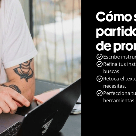
Cómo s
partid
de pro
Escribe instru
Refina tus ins
buscas.
Retoca el text
necesitas.
Perfecciona t
herramientas 