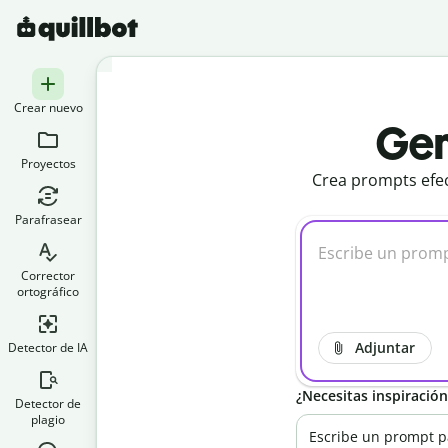
Crear nuevo
Gen
Proyectos
Crea prompts efec
Parafrasear
Corrector
ortográfico
Adjuntar
Detector de IA
¿Necesitas inspiració
Detector de
plagio
Escribe un prompt p