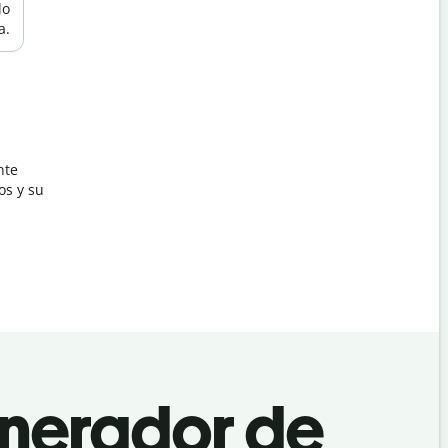
lo
a.
nte
os y su
enerador de