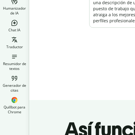
una descripción de 
Humanizador
puesto de trabajo q
de IA
atraiga a los mejore
perfiles profesionale
Chat IA
Traductor
Resumidor de
textos
Generador de
citas
Quillbot para
Chrome
Así fun