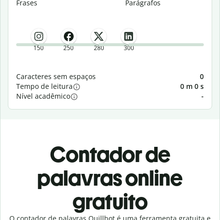
Frases
Parágrafos
150
250
280
300
Caracteres sem espaços
0
Tempo de leitura
0 m 0 s
Nível acadêmico
-
Contador de
palavras online
gratuito
O contador de palavras Quillbot é uma ferramenta gratuita e