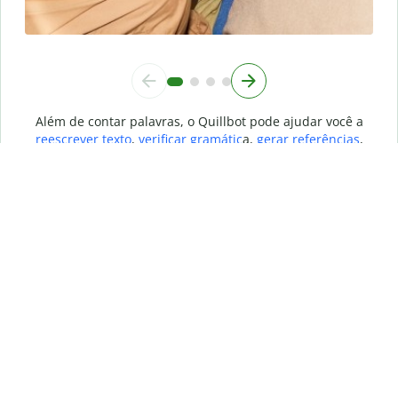
Além de contar palavras, o Quillbot pode ajudar você a
reescrever texto
,
verificar gramátic
a,
gerar referências
,
detectar plágio
e muito mais.
O que torna o
contador de palavras
Quillbot diferente dos