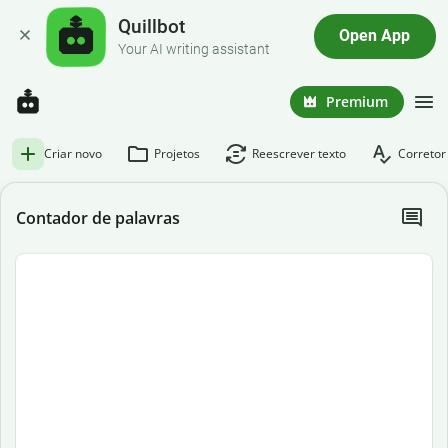
Quillbot
Open App
Your AI writing assistant
Premium
Criar novo
Projetos
Reescrever texto
Corretor
Contador de palavras