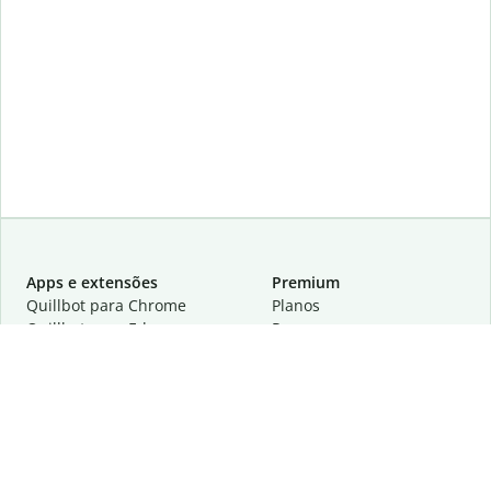
Apps e extensões
Premium
Quillbot para Chrome
Planos
Quillbot para Edge
Preços
Quillbot para Safari
Para equipes
Quillbot para Android
Parcerias
Quillbot para iOS
Solicite uma demonstração
Quillbot para Windows
Quillbot para macOS
Quillbot para Word
Ferramentas
A empresa