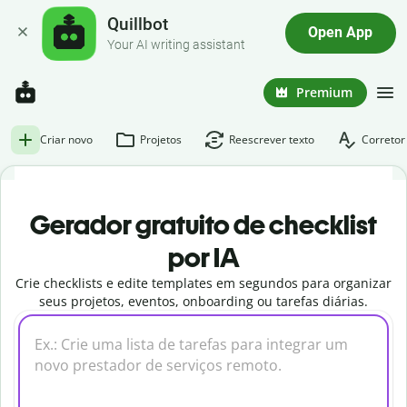
Quillbot
Open App
Your AI writing assistant
Premium
Criar novo
Projetos
Reescrever texto
Corretor
Gerador gratuito de checklist
por IA
Crie checklists e edite templates em segundos para organizar
seus projetos, eventos, onboarding ou tarefas diárias.