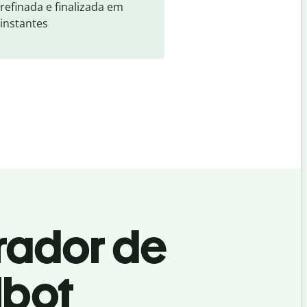
refinada e finalizada em 
instantes
rador de
lbot