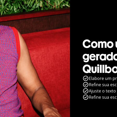
Como u
gerado
Quillb
Elabore um pr
Refine sua es
Ajuste o texto
Refine sua es