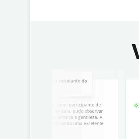
Slide 2 of 3
de recomendação para um/a estudante do
ensino médio.
ar [Nome do/a estudante] como participante de
 dois anos em minha sala de aula, pude observar
mo excelência acadêmica, liderança e gentileza. A
 do/a estudante] certamente serão uma excelente
mpus universitário.