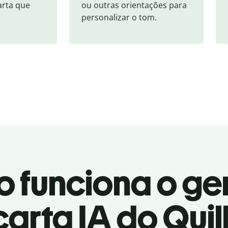
rta que 
ou outras orientações para 
personalizar o tom.
 funciona o ge
carta IA do Quil