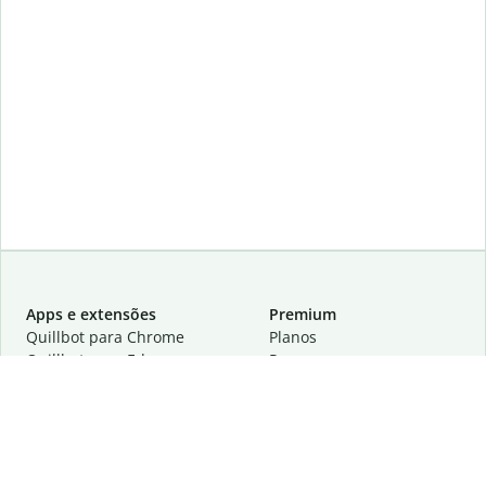
Apps e extensões
Premium
Quillbot para Chrome
Planos
Quillbot para Edge
Preços
Quillbot para Safari
Para equipes
Quillbot para Android
Parcerias
Quillbot para iOS
Solicite uma demonstração
Quillbot para Windows
Quillbot para macOS