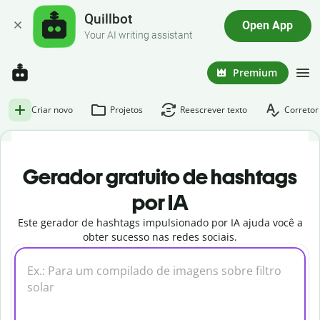
Quillbot
Open App
Your AI writing assistant
Premium
Criar novo
Projetos
Reescrever texto
Corretor
Gerador gratuito de hashtags
por IA
Este gerador de hashtags impulsionado por IA ajuda você a
obter sucesso nas redes sociais.