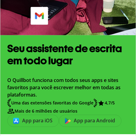
Seu assistente de escrita
em todo lugar
O Quillbot funciona com todos seus apps e sites
favoritos para você escrever melhor em todas as
plataformas.
Uma das extensões favoritas do Google
4,7
/5
Mais de 6 milhões de usuários
App para iOS
App para Android