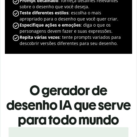
Prompt detalhado
: forneça detalhes relevantes
sobre o desenho que você deseja.
Teste diferentes estilos
: escolha o mais
apropriado para o desenho que você quer criar.
Especifique ações e emoções
: diga o que os
personagens devem fazer e suas expressões.
Repita várias vezes
: tente prompts variados para
descobrir versões diferentes para seu desenho.
O gerador de
desenho IA que serve
para todo mundo
Slide 1 of 3