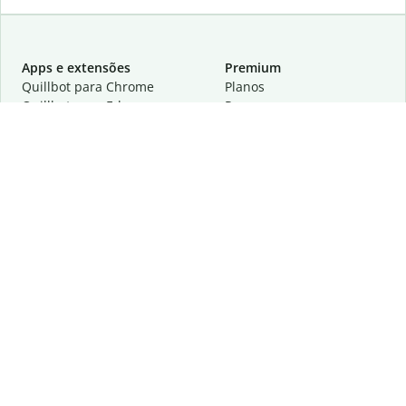
Apps e extensões
Premium
Quillbot para Chrome
Planos
Quillbot para Edge
Preços
Quillbot para Safari
Para equipes
Quillbot para Android
Parcerias
Quillbot para iOS
Solicite uma demonstração
Quillbot para Windows
Quillbot para macOS
Quillbot para Word
Ferramentas
A empresa
Ferramentas de redação
Sobre
Correção idiomática
Centro de privacidade
Citações e criações
Trabalhe conosco
Ferramentas de IA
Ajuda
Ferramentas PDF
Fale conosco
Ferramentas de imagem
Recursos
Outras ferramentas
Ferramentas PDF