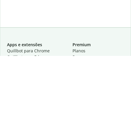
Apps e extensões
Premium
Quillbot para Chrome
Planos
Quillbot para Edge
Preços
Quillbot para Safari
Para equipes
Quillbot para Android
Parcerias
Quillbot para iOS
Solicite uma demonstração
Quillbot para Windows
Quillbot para macOS
Quillbot para Word
Ferramentas
A empresa
Ferramentas de redação
Sobre
Correção idiomática
Centro de privacidade
Citações e criações
Trabalhe conosco
Ferramentas de IA
Ajuda
Ferramentas PDF
Fale conosco