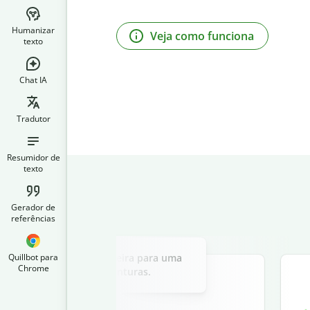
Humanizar
Veja como funciona
texto
Chat IA
Tradutor
Resumidor de
texto
Gerador de
referências
Slide 2 of 3
malista com uma cordilheira para uma
Quillbot para
Chrome
 equipamentos para aventuras.