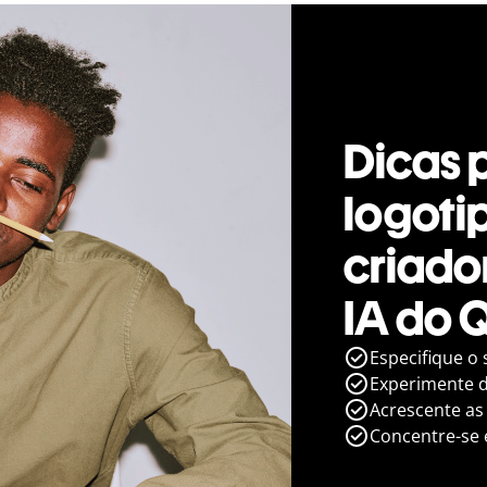
Dicas 
logoti
criado
IA do Q
Especifique o
Experimente di
Acrescente as
Concentre-se 