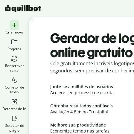
Criar novo
Gerador de log
online gratuito
Projetos
Crie gratuitamente incríveis logotipo
Reescrever
segundos, sem precisar de conhecim
texto
Junte-se a milhões de usuários
Corretor de
texto
Acelere seu processo de escrita
Obtenha resultados confiáveis
Detector de IA
Avaliação 4.8
★
no Trustpilot
Melhore sua produtividade
Detector de
plágio
Economize tempo nas tarefas