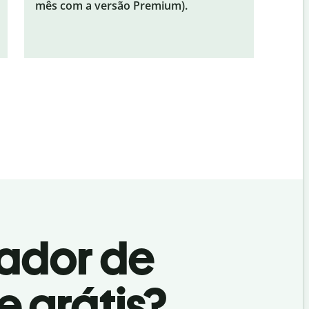
mês com a versão Premium).
rador de
e grátis?