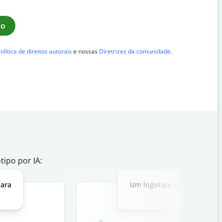
po
olítica de direitos autorais
e nossas
Diretrizes da comunidade
.
ipo por IA:
para
Um logotipo convidativo c
café 