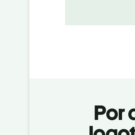
Por 
logot