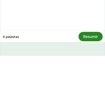
Resumir
0
palavras
Resumidor de texto IA
gratuito
O resumidor Quillbot pode resumir artigos, relatórios ou
documentos, extraindo seus pontos principais. Nossa IA usa