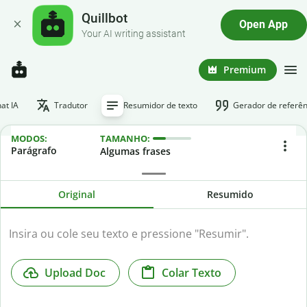
Quillbot
Open App
Your AI writing assistant
Premium
at IA
Tradutor
Resumidor de texto
Gerador de referên
MODOS:
TAMANHO:
Parágrafo
Algumas frases
Original
Resumido
Upload Doc
Colar Texto