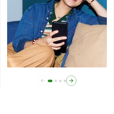
En muchos de estos casos, el objetivo no es solo alcanzar una
longitud concreta, sino también mejorar la claridad y el tono
del texto. Nuestro
humanizador de IA
te ayuda a que tu
contenido suene más natural, mientras que el
detector de IA
te permite comprobar si hay huellas de contenido