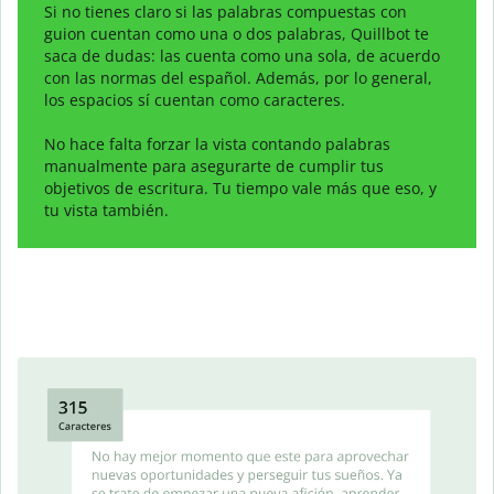
Si no tienes claro si las palabras compuestas con
guion cuentan como una o dos palabras, Quillbot te
saca de dudas: las cuenta como una sola, de acuerdo
con las normas del español. Además, por lo general,
los espacios sí cuentan como caracteres.
No hace falta forzar la vista contando palabras
manualmente para asegurarte de cumplir tus
objetivos de escritura. Tu tiempo vale más que eso, y
tu vista también.