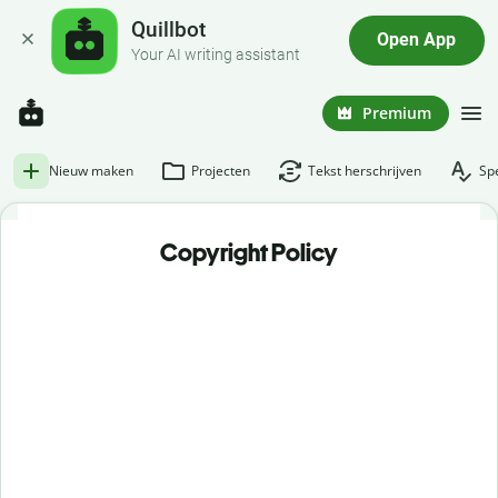
Quillbot
Open App
Your AI writing assistant
Premium
Nieuw maken
Projecten
Tekst herschrijven
Spe
Copyright Policy