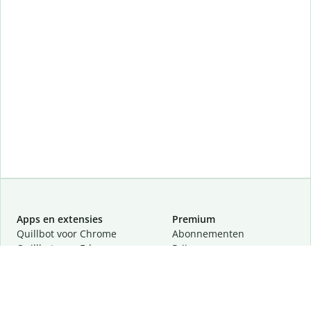
Apps en extensies
Premium
Quillbot voor Chrome
Abonnementen
Quillbot voor Edge
Prijzen
Quillbot voor Safari
Partners
Quillbot voor Android
Een demo aanvragen
Quillbot voor iOS
Quillbot voor Windows