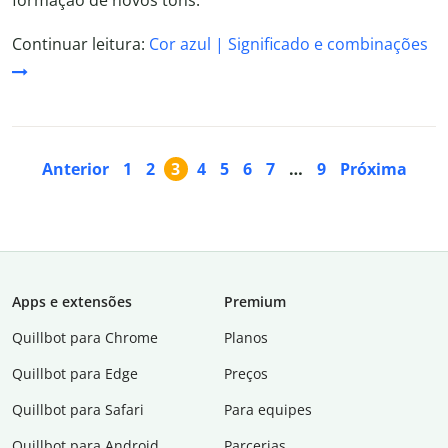
formação de novos tons.
Continuar leitura:
Cor azul | Significado e combinações
Anterior
1
2
3
4
5
6
7
…
9
Próxima
Apps e extensões
Premium
Quillbot para Chrome
Planos
Quillbot para Edge
Preços
Quillbot para Safari
Para equipes
Quillbot para Android
Parcerias