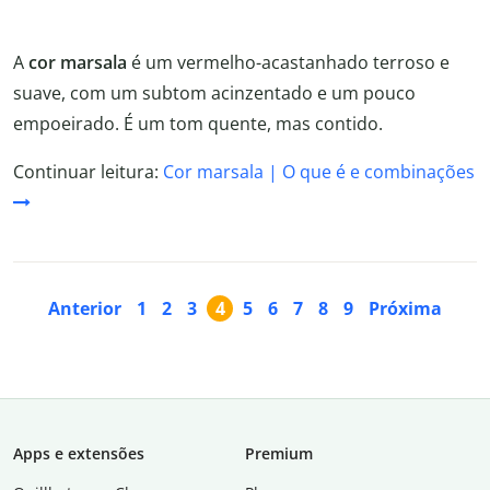
A
cor marsala
é um vermelho-acastanhado terroso e
suave, com um subtom acinzentado e um pouco
empoeirado. É um tom quente, mas contido.
Continuar leitura:
Cor marsala | O que é e combinações
Anterior
1
2
3
4
5
6
7
8
9
Próxima
Apps e extensões
Premium