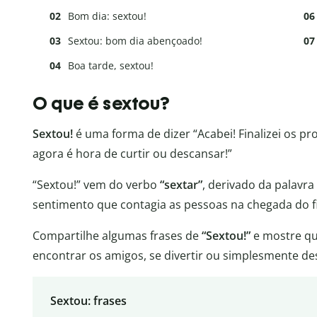
Bom dia: sextou!
Sextou: bom dia abençoado!
Boa tarde, sextou!
O que é sextou?
Sextou!
é uma forma de dizer “Acabei! Finalizei os pr
agora é hora de curtir ou descansar!”
“Sextou!” vem do verbo
“sextar”
, derivado da palavra
sentimento que contagia as pessoas na chegada do 
Compartilhe algumas frases de
“Sextou!”
e mostre que
encontrar os amigos, se divertir ou simplesmente de
Sextou: frases