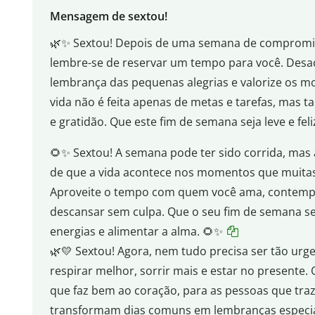
Mensagem de sextou!
🌿✨ Sextou! Depois de uma semana de compromiss
lembre-se de reservar um tempo para você. Desace
lembrança das pequenas alegrias e valorize os 
vida não é feita apenas de metas e tarefas, mas 
e gratidão. Que este fim de semana seja leve e feli
🌻✨ Sextou! A semana pode ter sido corrida, mas
de que a vida acontece nos momentos que muita
Aproveite o tempo com quem você ama, contemple
descansar sem culpa. Que o seu fim de semana s
energias e alimentar a alma. 🌻✨
🌿💛 Sextou! Agora, nem tudo precisa ser tão ur
respirar melhor, sorrir mais e estar no presente
que faz bem ao coração, para as pessoas que traz
transformam dias comuns em lembranças especia