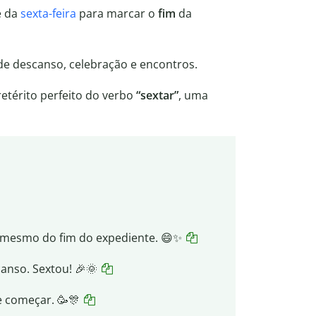
e da
sexta-feira
para marcar o
fim
da
e descanso, celebração e encontros.
etérito perfeito do verbo
“sextar”
, uma
s mesmo do fim do expediente. 😄✨
canso. Sextou! 🎉🌞
e começar. 🥳🎊