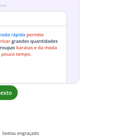
exto
Sextou engraçado