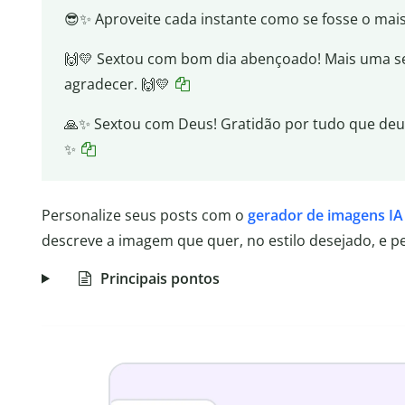
😎✨ Aproveite cada instante como se fosse o mais
🙌💛 Sextou com bom dia abençoado! Mais uma s
agradecer. 🙌💛
🙏✨ Sextou com Deus! Gratidão por tudo que deu c
✨
Personalize seus posts com o
gerador de imagens IA
descreve a imagem que quer, no estilo desejado, e p
Principais pontos