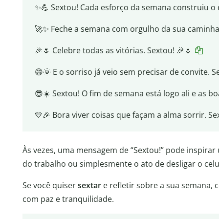
✨💪 Sextou! Cada esforço da semana construiu o
🚀✨ Feche a semana com orgulho da sua caminha
🎉🌷 Celebre todas as vitórias. Sextou! 🎉🌷
😄🌞 E o sorriso já veio sem precisar de convite. S
😎☀️ Sextou! O fim de semana está logo ali e as b
💛🎉 Bora viver coisas que façam a alma sorrir. Se
Às vezes, uma mensagem de “Sextou!” pode inspira
do trabalho ou simplesmente o ato de desligar o celu
Se você quiser
sextar
e refletir sobre a sua semana
com paz e tranquilidade.