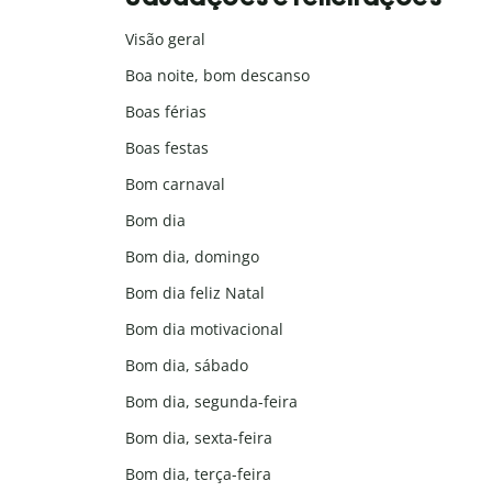
Visão geral
Boa noite, bom descanso
Boas férias
Boas festas
Bom carnaval
Bom dia
Bom dia, domingo
Bom dia feliz Natal
Bom dia motivacional
Bom dia, sábado
Bom dia, segunda-feira
Bom dia, sexta-feira
Bom dia, terça-feira