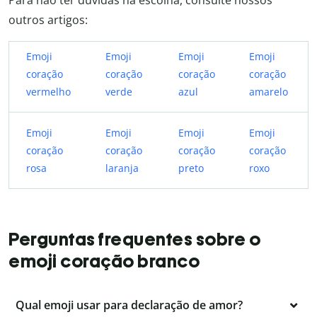
Para não ter dúvidas na escolha, consulte nossos
outros artigos:
Emoji
Emoji
Emoji
Emoji
coração
coração
coração
coração
vermelho
verde
azul
amarelo
Emoji
Emoji
Emoji
Emoji
coração
coração
coração
coração
rosa
laranja
preto
roxo
Perguntas frequentes sobre o
emoji coração branco
Qual emoji usar para declaração de amor?