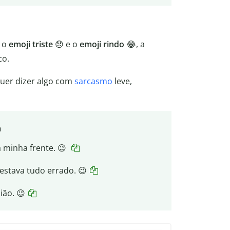
, o
emoji triste
😞 e o
emoji rindo
😂, a
co.
uer dizer algo com
sarcasmo
leve,
a
a minha frente. 😉
estava tudo errado. 😉
ião. 😉