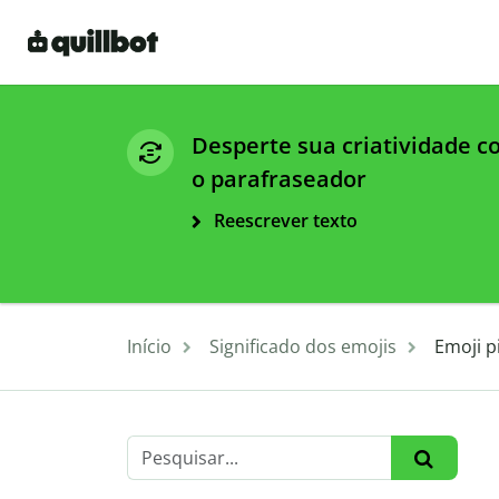
Desperte sua criatividade 
o parafraseador
Reescrever texto
Início
Significado dos emojis
Emoji p