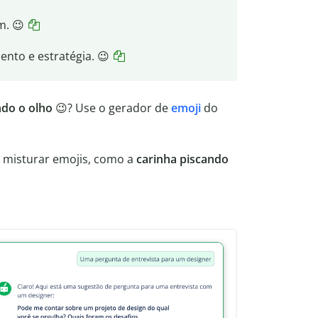
m. 😉
ento e estratégia. 😉
ndo o olho
😉? Use o gerador de
emoji
do
 misturar emojis, como a
carinha piscando