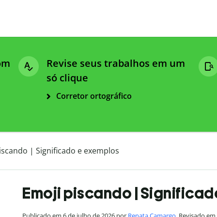
com
Revise seus trabalhos em um
só clique
Corretor ortográfico
iscando | Significado e exemplos
Emoji piscando | Significa
Publicado em 6 de julho de 2026 por
Renata Camargo
. Revisado em 