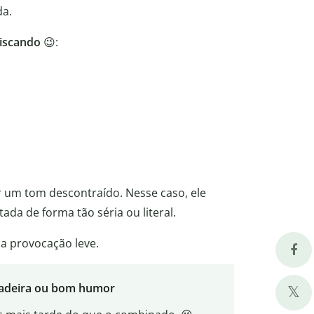
da.
piscando
😉:
r um tom descontraído. Nesse caso, ele
ada de forma tão séria ou literal.
a provocação leve.
ncadeira ou bom humor