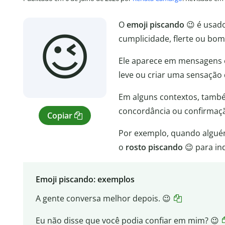
O
emoji piscando
😉 é usado
😉
cumplicidade, flerte ou bo
Ele aparece em mensagens 
leve ou criar uma sensação
Em alguns contextos, tamb
concordância ou confirmaçã
Copiar
Por exemplo, quando algué
o
rosto piscando
😉 para in
Emoji piscando: exemplos
A gente conversa melhor depois. 😉
Eu não disse que você podia confiar em mim? 😉