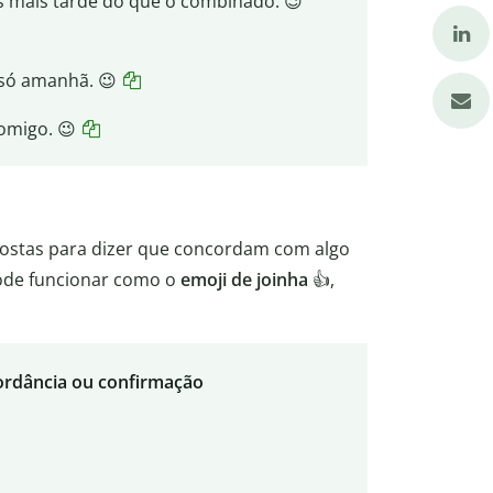
s mais tarde do que o combinado. 😉
 só amanhã. 😉
omigo. 😉
ostas para dizer que concordam com algo
ode funcionar como o
emoji de joinha
👍,
cordância ou confirmação