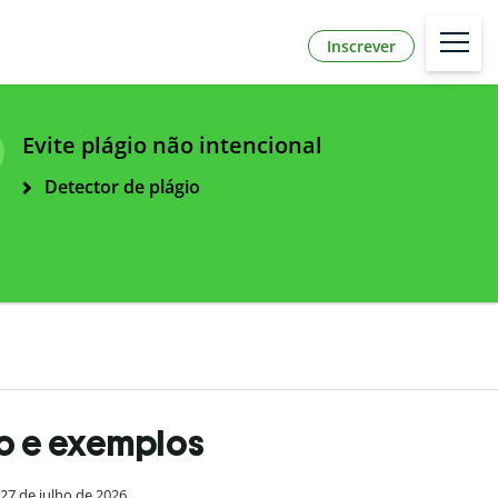
Inscrever
Evite plágio não intencional
Detector de plágio
do e exemplos
27 de julho de 2026