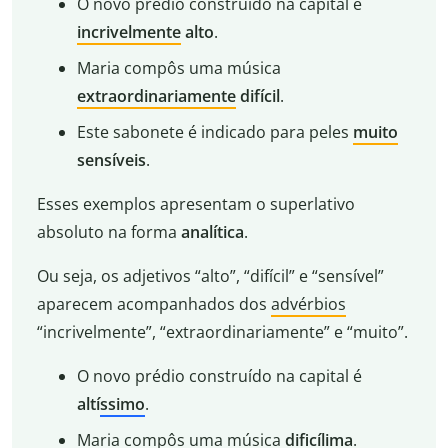
O novo prédio construído na capital é
incrivelmente
alto
.
Maria compôs uma música
extraordinariamente
difícil
.
Este sabonete é indicado para peles
muito
sensíveis
.
Esses exemplos apresentam o superlativo
absoluto na forma
analítica
.
Ou seja, os adjetivos “alto”, “difícil” e “sensível”
aparecem acompanhados dos
advérbios
“incrivelmente”, “extraordinariamente” e “muito”.
O novo prédio construído na capital é
alt
í
ssimo
.
Maria compôs uma música
dificíl
ima
.