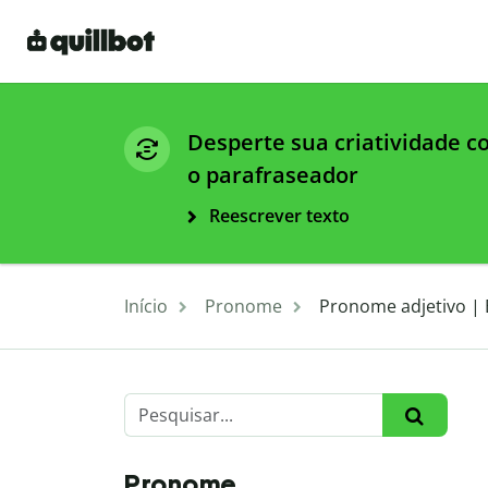
Desperte sua criatividade 
o parafraseador
Reescrever texto
Início
Pronome
Pronome adjetivo | 
Pronome