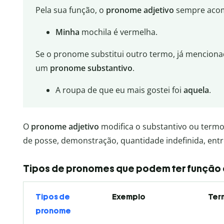
Pela sua função, o
pronome adjetivo
sempre acom
Minha
mochila é vermelha.
Se o pronome substitui outro termo, já mencionad
um
pronome substantivo
.
A roupa de que eu mais gostei foi
aquela
.
O
pronome adjetivo
modifica o substantivo ou term
de posse, demonstração, quantidade indefinida, entr
Tipos de pronomes que podem ter função
Tipos de
Exemplo
Ter
pronome