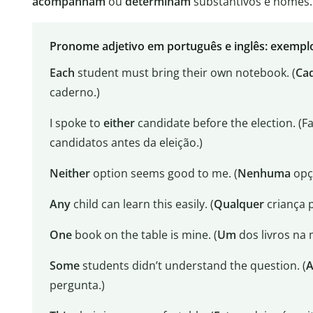
acompanham
ou
determinam
substantivos e nomes.
Pronome adjetivo em português e inglês: exempl
Each
student must bring their own notebook. (
Ca
caderno.)
I spoke to
either
candidate before the election. (F
candidatos antes da eleição.)
Neither
option seems good to me. (
Nenhuma
opç
Any
child can learn this easily. (
Qualquer
criança p
One
book on the table is mine. (
Um
dos livros na
Some
students didn’t understand the question. (
A
pergunta.)