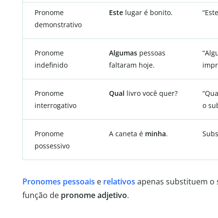
Pronome
Este
lugar é bonito.
“Este
demonstrativo
Pronome
Algumas
pessoas
“Alg
indefinido
faltaram hoje.
impr
Pronome
Qual
livro você quer?
“Qua
interrogativo
o su
Pronome
A caneta é
minha
.
Subs
possessivo
Pronomes pessoais
e
relativos
apenas substituem o s
função de
pronome adjetivo
.