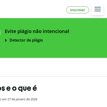
Inscrever
Evite plágio não intencional
Detector de plágio
s e o que é
 em 27 de janeiro de 2026