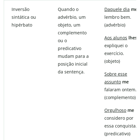
Inversão
Quando o
Daquele dia
me
sintática ou
advérbio, um
lembro bem.
hipérbato
objeto, um
(advérbio)
complemento
Aos alunos
lhes
ou o
expliquei o
predicativo
exercício.
mudam para a
(objeto)
posição inicial
da sentença.
Sobre esse
assunto
me
falaram ontem.
(complemento)
Orgulhoso
me
considero por
essa conquista.
(predicativo)