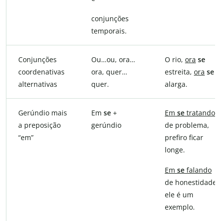
conjunções
temporais.
Conjunções
Ou…ou, ora…
O rio,
ora
se
coordenativas
ora, quer…
estreita,
ora
se
alternativas
quer.
alarga.
Gerúndio mais
Em
se
+
Em
se
tratando
a preposição
gerúndio
de problema,
“em”
prefiro ficar
longe.
Em
se
falando
de honestidade,
ele é um
exemplo.