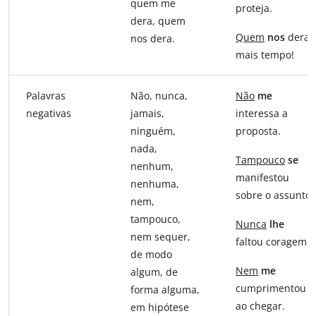
quem me
proteja.
dera, quem
Quem
nos
dera
nos dera.
mais tempo!
Palavras
Não, nunca,
Não
me
negativas
jamais,
interessa a
ninguém,
proposta.
nada,
Tampouco
se
nenhum,
manifestou
nenhuma,
sobre o assunto.
nem,
tampouco,
Nunca
lhe
nem sequer,
faltou coragem.
de modo
Nem
me
algum, de
cumprimentou
forma alguma,
ao chegar.
em hipótese