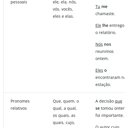
pessoais
ele, ela, nós,
Tu
me
vós, vocês,
chamaste.
eles e elas.
Ele
lhe
entregou
o relatório.
Nós
nos
reunimos
ontem.
Eles
o
encontraram na
estação.
Pronomes
Que, quem, o
A decisão
que
relativos
qual, a qual,
se
tomou ontem
os quais, as
foi importante.
quais, cujo,
O autor
cujo