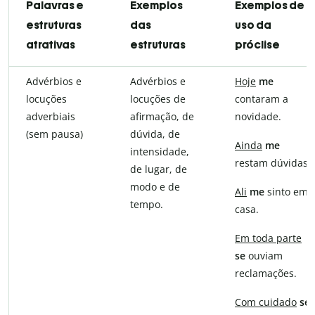
Palavras e
Exemplos
Exemplos de
estruturas
das
uso da
atrativas
estruturas
próclise
Advérbios e
Advérbios e
Hoje
me
locuções
locuções de
contaram a
adverbiais
afirmação, de
novidade.
(sem pausa)
dúvida, de
Ainda
me
intensidade,
restam dúvidas.
de lugar, de
modo e de
Ali
me
sinto em
tempo.
casa.
Em toda parte
se
ouviam
reclamações.
Com cuidado
se