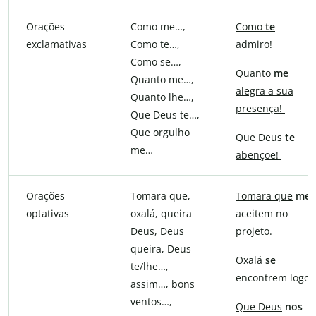
Orações
Como me…,
Como
te
exclamativas
Como te…,
admiro!
Como se…,
Quanto
me
Quanto me…,
alegra a sua
Quanto lhe…,
presença!
Que Deus te…,
Que orgulho
Que Deus
te
me…
abençoe!
Orações
Tomara que,
Tomara que
me
optativas
oxalá, queira
aceitem no
Deus, Deus
projeto.
queira, Deus
Oxalá
se
te/lhe…,
encontrem logo.
assim…, bons
ventos…,
Que Deus
nos