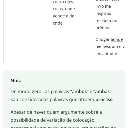
cuja, cujos,
livro
me
cujas, onde,
inspirou
aonde e de
recebeu um
onde.
prêmio.
O lugar
aonde
me
levaram era
encantador.
Nota
De modo geral, as palavras
“ambos”
e
“ambas”
são consideradas palavras que atraem
próclise
.
Apesar de haver quem argumente sobre a
possibilidade de variação de colocação
pronominal com essas palavras, em questões de