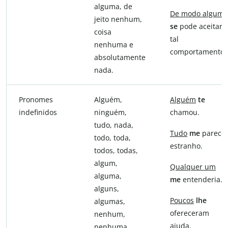
alguma, de
De modo algum
jeito nenhum,
se
pode aceitar
coisa
tal
nenhuma e
comportamento.
absolutamente
nada.
Pronomes
Alguém,
Alguém
te
indefinidos
ninguém,
chamou.
tudo, nada,
Tudo
me
parece
todo, toda,
estranho.
todos, todas,
algum,
Qualquer um
alguma,
me
entenderia.
alguns,
Poucos
lhe
algumas,
ofereceram
nenhum,
ajuda.
nenhuma,