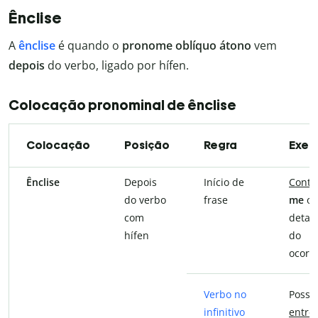
Ênclise
A
ênclise
é quando o
pronome oblíquo átono
vem
depois
do verbo, ligado por hífen.
Colocação pronominal de ênclise
Colocação
Posição
Regra
Exem
Ênclise
Depois
Início de
Cont
do verbo
frase
me
os
com
detal
hífen
do
ocorri
Verbo no
Posso
infinitivo
entre