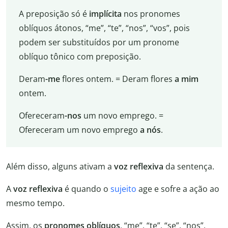
A preposição só é
implícita
nos pronomes
oblíquos átonos, “me”, “te”, “nos”, “vos”, pois
podem ser substituídos por um pronome
oblíquo tônico com preposição.
Deram
-me
flores ontem. = Deram flores
a mim
ontem.
Ofereceram
-nos
um novo emprego. =
Ofereceram um novo emprego
a nós
.
Além disso, alguns ativam a
voz reflexiva
da sentença.
A
voz reflexiva
é quando o
sujeito
age e sofre a ação ao
mesmo tempo.
Assim, os
pronomes oblíquos
, “me”, “te”, “se”, “nos”,