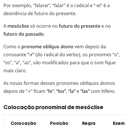
Por exemplo, “falarei”, “falar” é o radical e “-ei” é a
desinência de futuro do presente.
A
mesóclise
só ocorre no
futuro do presente
e no
futuro do passado
.
Como o
pronome oblíquo átono
vem depois da
consoante
“-r”
(do radical do verbo), os pronomes “o”,
“os”, “a”, “as”, são modificados para que o som fique
mais claro.
As novas formas desses pronomes oblíquos átonos
depois de “-r” ficam
“lo”
,
“los”
,
“la”
e
“las”
com hífens.
Colocação pronominal de mesóclise
Colocação
Posição
Regra
Exemp