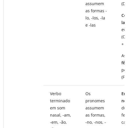
assumem
(Da
as formas -
Co
lo, -los, -la
la
o
e -las
eve
(C
+ a
As 
fê-
pel
(Fe
Verbo
Os
En
terminado
pronomes
no
em som
assumem
dur
nasal, -am,
as formas,
fes
-em, -ão,
-no, -nos, -
ca