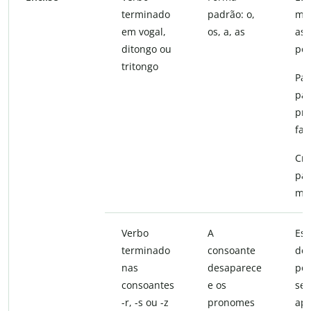
terminado
padrão: o,
mé
em vogal,
os, a, as
ass
ditongo ou
pos
tritongo
Pas
par
pr
fas
Cri
par
mu
Verbo
A
Ess
terminado
consoante
des
nas
desaparece
po
consoantes
e os
se 
-r, -s ou -z
pronomes
apr