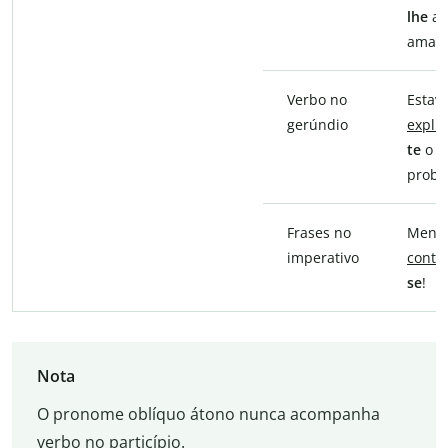
lhe
a 
aman
Verbo no
Estav
gerúndio
expli
te
o
probl
Frases no
Menin
imperativo
contr
se
!
Nota
O pronome oblíquo átono nunca acompanha
verbo no particípio.