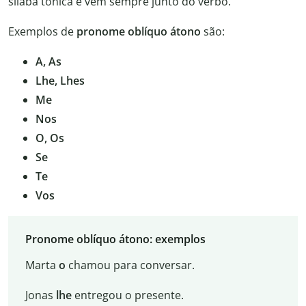
sílaba tônica e vem sempre junto do verbo.
Exemplos de
pronome oblíquo átono
são:
A, As
Lhe, Lhes
Me
Nos
O, Os
Se
Te
Vos
Pronome oblíquo átono: exemplos
Marta
o
chamou para conversar.
Jonas
lhe
entregou o presente.