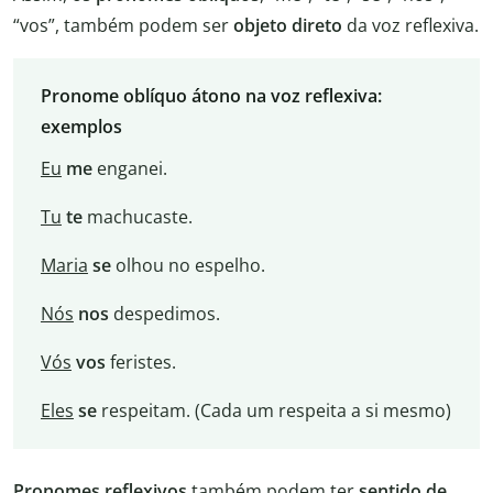
“vos”, também podem ser
objeto direto
da voz reflexiva.
Pronome oblíquo átono na voz reflexiva:
exemplos
Eu
me
enganei.
Tu
te
machucaste.
Maria
se
olhou no espelho.
Nós
nos
despedimos.
Vós
vos
feristes.
Eles
se
respeitam. (Cada um respeita a si mesmo)
Pronomes reflexivos
também podem ter
sentido de