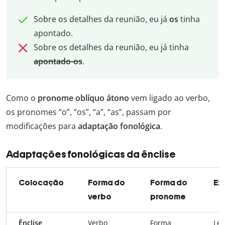
Sobre os detalhes da reunião, eu já
os
tinha
apontado.
Sobre os detalhes da reunião, eu já tinha
apontado-os
.
Como o
pronome oblíquo átono
vem ligado ao verbo,
os pronomes “o”, “os”, “a”, “as”, passam por
modificações para
adaptação fonológica
.
Adaptações fonológicas da ênclise
Colocação
Forma do
Forma do
Ex
verbo
pronome
Ênclise
Verbo
Forma
Lev