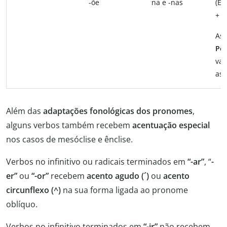
-õe
na e -nas
(E
+ o
As 
Põ
vas
as)
Além das
adaptações fonológicas dos pronomes
,
alguns verbos também recebem
acentuação especial
nos casos de mesóclise e ênclise.
Verbos no infinitivo ou radicais terminados em
“-ar”
, “
-
er”
ou
“-or”
recebem
acento agudo (´)
ou
acento
circunflexo (^)
na sua forma ligada ao pronome
oblíquo.
Verbos no infinitivo terminados em
“-ir”
não recebem