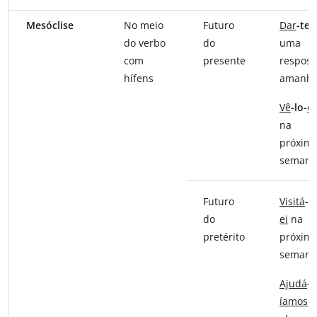
Mesóclise
No meio
Futuro
Dar
-te-
do verbo
do
uma
com
presente
respost
hífens
amanhã
Vê
-lo-
ei
na
próxim
semana
Futuro
Visitá
-la
do
ei
na
pretérito
próxim
semana
Ajudá
-l
íamos
s