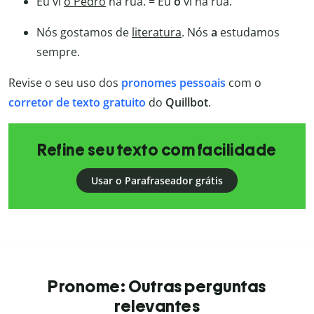
Eu vi
o Pedro
na rua. = Eu
o
vi na rua.
Nós gostamos de
literatura
. Nós
a
estudamos
sempre.
Revise o seu uso dos
pronomes pessoais
com o
corretor de texto gratuito
do
Quillbot
.
Refine seu texto com facilidade
Usar o Parafraseador grátis
Pronome: Outras perguntas
relevantes