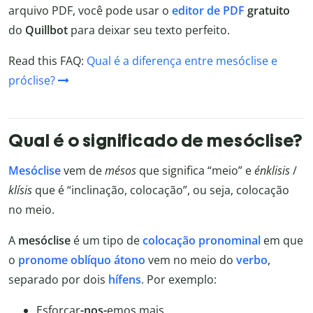
arquivo PDF, você pode usar o
editor de PDF
gratuito
do
Quillbot
para deixar seu texto perfeito.
Read this FAQ:
Qual é a diferença entre mesóclise e
próclise?
Qual é o significado de mesóclise?
Mesóclise
vem de
mésos
que significa “meio” e
énklisis
/
klísis
que é “inclinação, colocação”, ou seja, colocação
no meio.
A
mesóclise
é um tipo de
colocação pronominal
em que
o
pronome oblíquo átono
vem no meio do
verbo
,
separado por dois
hífens
. Por exemplo:
Esforçar
-nos-
emos mais.