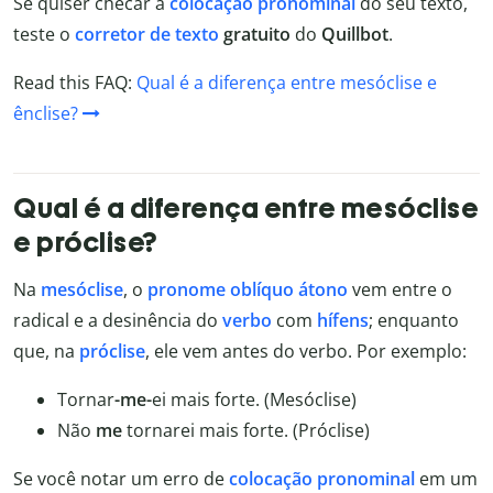
Se quiser checar a
colocação pronominal
do seu texto,
teste o
corretor de texto
gratuito
do
Quillbot
.
Read this FAQ:
Qual é a diferença entre mesóclise e
ênclise?
Qual é a diferença entre mesóclise
e próclise?
Na
mesóclise
, o
pronome oblíquo átono
vem entre o
radical e a desinência do
verbo
com
hífens
; enquanto
que, na
próclise
, ele vem antes do verbo. Por exemplo:
Tornar
-me-
ei mais forte. (Mesóclise)
Não
me
tornarei mais forte. (Próclise)
Se você notar um erro de
colocação pronominal
em um