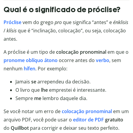
Qual é o significado de próclise?
Próclise
vem do grego
pro
que significa “antes” e
énklisis
/
klísis
que é “inclinação, colocação”, ou seja, colocação
antes.
A próclise é um tipo de
colocação pronominal
em que o
pronome oblíquo átono
ocorre antes do
verbo
, sem
nenhum
hífen
. Por exemplo:
Jamais
se
arrependeu da decisão.
O livro que
lhe
emprestei é interessante.
Sempre
me
lembro daquele dia.
Se você notar um erro de
colocação pronominal
em um
arquivo PDF, você pode usar o
editor de PDF
gratuito
do
Quillbot
para corrigir e deixar seu texto perfeito.