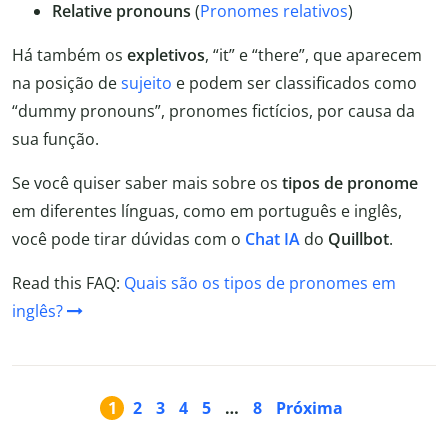
Relative pronouns
(
Pronomes relativos
)
Há também os
expletivos
, “it” e “there”, que aparecem
na posição de
sujeito
e podem ser classificados como
“dummy pronouns”, pronomes fictícios, por causa da
sua função.
Se você quiser saber mais sobre os
tipos de pronome
em diferentes línguas, como em português e inglês,
você pode tirar dúvidas com o
Chat IA
do
Quillbot
.
Read this FAQ:
Quais são os tipos de pronomes em
inglês?
1
2
3
4
5
…
8
Próxima