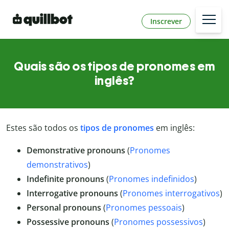
Inscrever
Quais são os tipos de pronomes em
inglês?
Estes são todos os
tipos de pronomes
em inglês:
Demonstrative pronouns
(
Pronomes
demonstrativos
)
Indefinite pronouns
(
Pronomes indefinidos
)
Interrogative pronouns
(
Pronomes interrogativos
)
Personal pronouns
(
Pronomes pessoais
)
Possessive pronouns
(
Pronomes possessivos
)