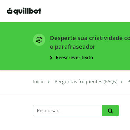
Desperte sua criatividade 
o parafraseador
Reescrever texto
Início
Perguntas frequentes (FAQs)