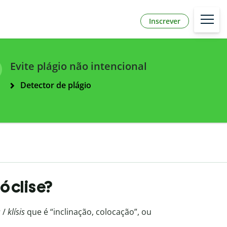
Inscrever
Evite plágio não intencional
Detector de plágio
óclise?
s
/
klísis
que é “inclinação, colocação”, ou