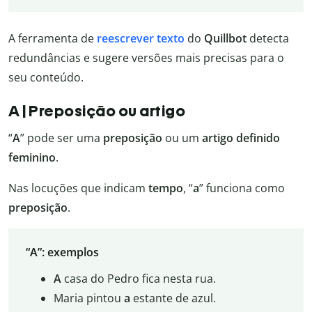
A ferramenta de
reescrever texto
do
Quillbot
detecta
redundâncias e sugere versões mais precisas para o
seu conteúdo.
A | Preposição ou artigo
“
A
” pode ser uma
preposição
ou um
artigo definido
feminino
.
Nas locuções que indicam
tempo
, “
a
” funciona como
preposição
.
“A”: exemplos
A
casa do Pedro fica nesta rua.
Maria pintou
a
estante de azul.