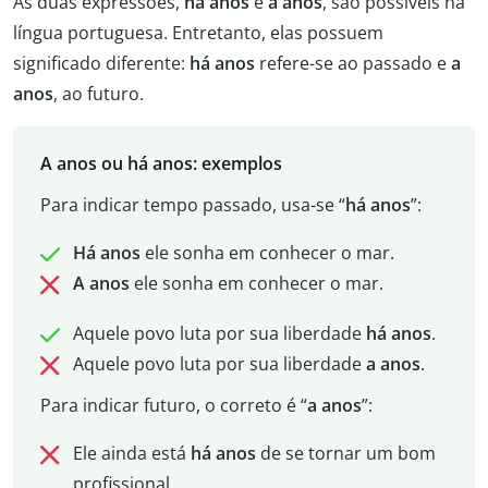
As duas expressões,
há anos
e
a anos
, são possíveis na
língua portuguesa. Entretanto, elas possuem
significado diferente:
há anos
refere-se ao passado e
a
anos
, ao futuro.
A anos ou há anos: exemplos
Para indicar tempo passado, usa-se “
há anos
”:
Há anos
ele sonha em conhecer o mar.
A anos
ele sonha em conhecer o mar.
Aquele povo luta por sua liberdade
há anos
.
Aquele povo luta por sua liberdade
a anos
.
Para indicar futuro, o correto é “
a anos
”:
Ele ainda está
há anos
de se tornar um bom
profissional.