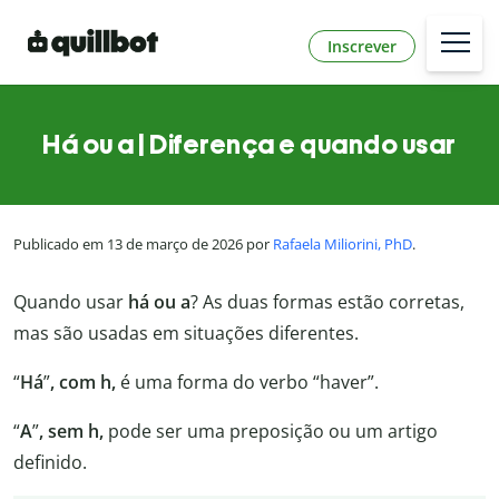
Inscrever
Há ou a | Diferença e quando usar
Publicado em 13 de março de 2026 por
Rafaela Miliorini, PhD
.
Quando usar
há ou a
? As duas formas estão corretas,
mas são usadas em situações diferentes.
“
Há
”
, com h,
é uma forma do verbo “haver”.
“
A
”
, sem h,
pode ser uma preposição ou um artigo
definido.