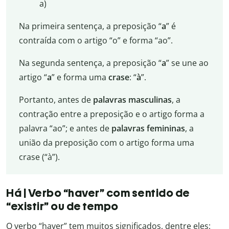
a)
Na primeira sentença, a preposição “
a
” é
contraída com o artigo “o” e forma “ao”.
Na segunda sentença, a preposição “
a
” se une ao
artigo “
a
” e forma uma
crase
: “
à
”.
Portanto, antes de
palavras masculinas
, a
contração entre a preposição e o artigo forma a
palavra “ao”; e antes de
palavras femininas
, a
união da preposição com o artigo forma uma
crase (“à”).
Há | Verbo “haver” com sentido de
“existir” ou de tempo
O verbo “haver” tem muitos significados, dentre eles: