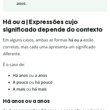
anos
.
Há ou a | Expressões cujo
significado depende do contexto
Em alguns casos, ambas as formas
há ou a
estão
corretas, mas cada uma apresenta um significado
diferente.
É o caso de:
Há anos
ou
a anos
A pouco
ou
há pouco
A mais
ou
há mais
Há anos ou a anos