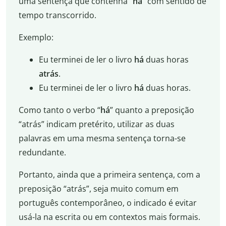
uma sentença que contenha “
há
” com sentido de
tempo transcorrido.
Exemplo:
Eu terminei de ler o livro
há
duas horas
atrás
.
Eu terminei de ler o livro
há
duas horas.
Como tanto o verbo “
há
” quanto a preposição
“atrás” indicam pretérito, utilizar as duas
palavras em uma mesma sentença torna-se
redundante.
Portanto, ainda que a primeira sentença, com a
preposição “atrás”, seja muito comum em
português contemporâneo, o indicado é evitar
usá-la na escrita ou em contextos mais formais.