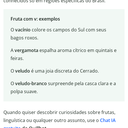
conhecidos só em regiões específicas do Brasil.
Fruta com v: exemplos
O
vacínio
colore os campos do Sul com seus
bagos roxos.
A
vergamota
espalha aroma cítrico em quintais e
feiras.
O
veludo
é uma joia discreta do Cerrado.
O
veludo-branco
surpreende pela casca clara e a
polpa suave.
Quando quiser descobrir curiosidades sobre frutas,
linguística ou qualquer outro assunto, use o
Chat IA