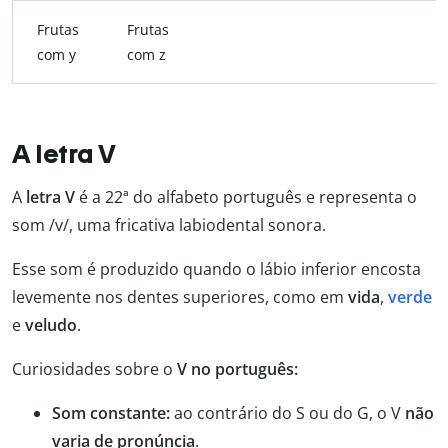
Frutas
Frutas
com y
com z
A letra V
A
letra V
é a 22ª do alfabeto português e representa o
som /v/, uma fricativa labiodental sonora.
Esse som é produzido quando o lábio inferior encosta
levemente nos dentes superiores, como em
vida
,
verde
e
veludo
.
Curiosidades sobre o
V no português:
Som constante:
ao contrário do S ou do G, o V
não
varia de pronúncia
.