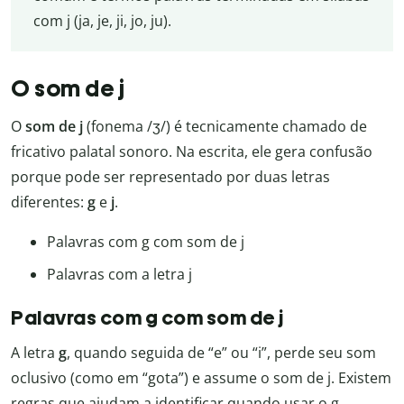
com j (ja, je, ji, jo, ju).
O som de j
O
som de j
(fonema /ʒ/) é tecnicamente chamado de
fricativo palatal sonoro. Na escrita, ele gera confusão
porque pode ser representado por duas letras
diferentes:
g
e
j
.
Palavras com g com som de j
Palavras com a letra j
Palavras com g com som de j
A letra
g
, quando seguida de “e” ou “i”, perde seu som
oclusivo (como em “gota”) e assume o som de j. Existem
regras que ajudam a identificar quando usar o g.