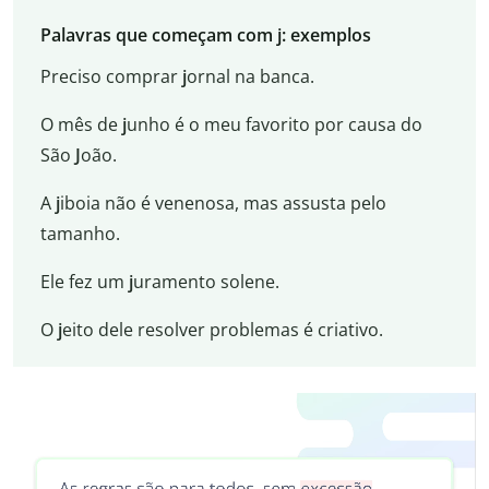
Palavras que começam com j: exemplos
Preciso comprar
j
ornal na banca.
O mês de
j
unho é o meu favorito por causa do
São
J
oão.
A
j
iboia não é venenosa, mas assusta pelo
tamanho.
Ele fez um
j
uramento solene.
O
j
eito dele resolver problemas é criativo.