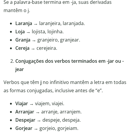
Se a palavra-base termina em -ja, suas derivadas
mantêm o j.
Laranja
→ laranjeira, laranjada.
Loja
→ lojista, lojinha.
Granja
→ granjeiro, granjear.
Cereja
→ cerejeira.
Conjugações dos verbos terminados em -jar ou -
jear
Verbos que têm
j
no infinitivo mantêm a letra em todas
as formas conjugadas, inclusive antes de “e”.
Viajar
→ viajem, viajei.
Arranjar
→ arranje, arranjem.
Despejar
→ despeje, despeja.
Gorjear
→ gorjeio, gorjeiam.