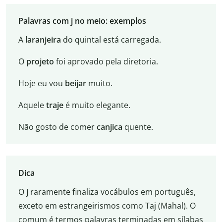
Palavras com j no meio: exemplos
A
laranjeira
do quintal está carregada.
O
projeto
foi aprovado pela diretoria.
Hoje eu vou
beijar
muito.
Aquele
traje
é muito elegante.
Não gosto de comer
canjica
quente.
Dica
O
j
raramente finaliza vocábulos em português,
exceto em estrangeirismos como Taj (Mahal). O
comum é termos palavras terminadas em sílabas