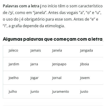
Palavras com a letra j
no início têm o som característico
de /ʒ/, como em “janela”. Antes das vogais “a”, “o” e “u”,
o uso do j é obrigatório para esse som. Antes de “e” e
“i”, a grafia depende da etimologia.
Algumas palavras que começam com a letra j
Jaleco
Jamais
Janela
Jangada
J
Jardim
Jarra
Jenipapo
Jiboia
J
Joelho
Jogar
Jornal
Jovem
J
Julho
Junto
Juramento
Justo