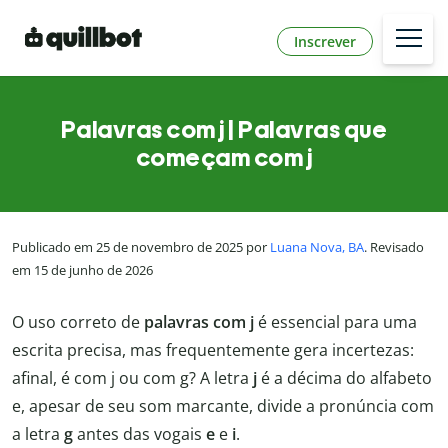
Inscrever
Palavras com j | Palavras que
começam com j
Publicado em 25 de novembro de 2025 por
Luana Nova, BA
. Revisado
em 15 de junho de 2026
O uso correto de
palavras com j
é essencial para uma
escrita precisa, mas frequentemente gera incertezas:
afinal, é com j ou com g? A letra
j
é a décima do alfabeto
e, apesar de seu som marcante, divide a pronúncia com
a letra
g
antes das vogais
e
e
i
.