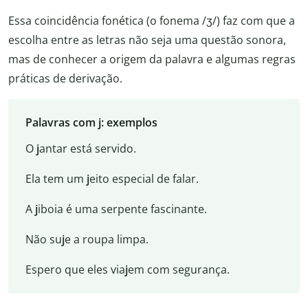
Essa coincidência fonética (o fonema /ʒ/) faz com que a
escolha entre as letras não seja uma questão sonora,
mas de conhecer a origem da palavra e algumas regras
práticas de derivação.
Palavras com j: exemplos
O
j
antar está servido.
Ela tem um
j
eito especial de falar.
A
j
iboia é uma serpente fascinante.
Não su
j
e a roupa limpa.
Espero que eles via
j
em com segurança.