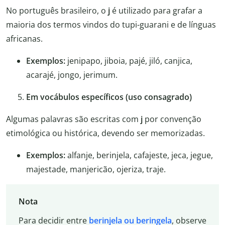
No português brasileiro, o
j
é utilizado para grafar a
maioria dos termos vindos do tupi-guarani e de línguas
africanas.
Exemplos:
jenipapo, jiboia, pajé, jiló, canjica,
acarajé, jongo, jerimum.
Em vocábulos específicos (uso consagrado)
Algumas palavras são escritas com
j
por convenção
etimológica ou histórica, devendo ser memorizadas.
Exemplos:
alfanje, berinjela, cafajeste, jeca, jegue,
majestade, manjericão, ojeriza, traje.
Nota
Para decidir entre
berinjela ou beringela
, observe