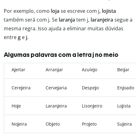
Por exemplo, como
loja
se escreve com j,
lojista
também será com j. Se
laranja
tem j,
laranjeira
segue a
mesma regra. Isso ajuda a eliminar muitas dúvidas
entre
g
e
j
.
Algumas palavras com a letra j no meio
A
j
eitar
Arran
j
ar
Azule
j
o
Bei
j
ar
Cere
j
eira
Cerve
j
aria
Despe
j
o
En
j
oado
Ho
j
e
Laran
j
eira
Lison
j
eiro
Lo
j
ista
No
j
eira
Ob
j
eto
Pro
j
eto
Su
j
eira