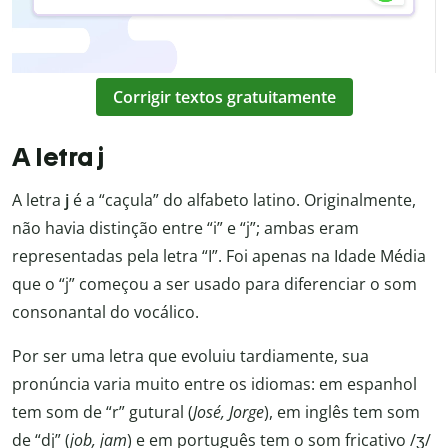
Corrigir textos gratuitamente
A letra j
A letra
j
é a “caçula” do alfabeto latino. Originalmente,
não havia distinção entre “i” e “j”; ambas eram
representadas pela letra “I”. Foi apenas na Idade Média
que o “j” começou a ser usado para diferenciar o som
consonantal do vocálico.
Por ser uma letra que evoluiu tardiamente, sua
pronúncia varia muito entre os idiomas: em espanhol
tem som de “r” gutural (
José, Jorge
), em inglês tem som
de “dj” (
job, jam
) e em português tem o som fricativo /ʒ/