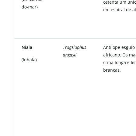
ostenta um úni
do-mar)
em espiral de a
Niala
Tragelaphus
Antílope esguio
angasii
africano. Os m
(Inhala)
crina longa e lis
brancas.