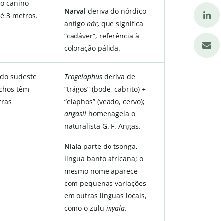
co canino
Narval
deriva do nórdico
té 3 metros.
antigo
nár,
que significa
“cadáver”, referência à
coloração pálida.
 do sudeste
Tragelaphus
deriva de
achos têm
“trágos” (bode, cabrito) +
tras
“elaphos” (veado, cervo);
angasii
homenageia o
naturalista G. F. Angas.
Niala
parte do tsonga
,
língua banto africana; o
mesmo nome aparece
com pequenas variações
em outras línguas locais,
como o zulu
inyala.