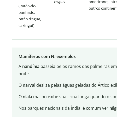
coypus
americano; int
(Ratão-do-
outros continen
banhado,
ratão d’água,
caxingui)
Mamíferos com N: exemplos
A
nandínia
passeia pelos ramos das palmeiras em
noite.
O
narval
desliza pelas águas geladas do Ártico exi
O
niala
macho exibe sua crina longa quando disputa
Nos parques nacionais da Índia, é comum ver
nil