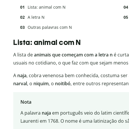
Lista: animal com N
A letra N
Outras palavras com N
Lista: animal com N
A lista de
animais que começam com a letra n
é curt
usuais no cotidiano, o que faz com que sejam menos
A
naja
, cobra venenosa bem conhecida, costuma ser 
narval
, o
niquim
, o
noitibó
, entre outros representa
Nota
A palavra
naja
em português veio do latim científi
Laurenti em 1768. O nome é uma latinização do s