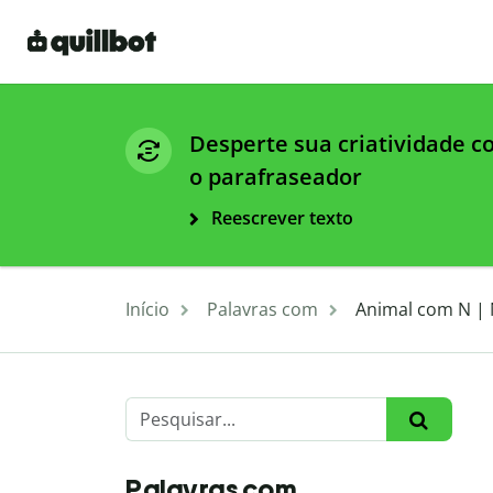
Desperte sua criatividade 
o parafraseador
Reescrever texto
Início
Palavras com
Animal com N | 
Palavras com