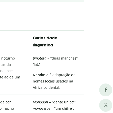
Curiosidade
linguística
 noturno
Binotata
= “duas manchas”
stas da
(lat.)
ana, com
Nandínia
é adaptação de
te ao de um
nomes locais usados na
África ocidental.
 de cor
Monodon
= “dente único”;
jo macho
monoceros
= “um chifre”.