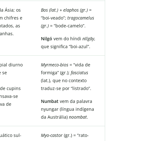
a Ásia; os
Bos (lat.) + elaphos (gr.)
=
 chifres e
“boi-veado”;
tragocamelus
ntados, as
(gr.)
= “bode-camelo”.
tanhas.
Nilgó
vem do híndi
nīlgāy
,
que significa “boi-azul”.
ial diurno
Myrmeco-bios
= “vida de
e se
formiga” (gr.);
fasciatus
(lat.), que no contexto
 de cupins
traduz-se por “listrado”.
nsava-se
Numbat
vem da palavra
va de
nyungar (língua indígena
da Austrália)
noombat
.
ático sul-
Myo-castor
(gr.) = “rato-