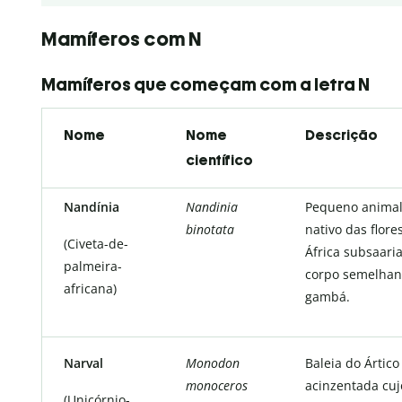
Mamíferos com N
Mamíferos que começam com a letra N
Nome
Nome
Descrição
científico
Nandínia
Nandinia
Pequeno animal
binotata
nativo das flore
(Civeta-de-
África subsaari
palmeira-
corpo semelhan
africana)
gambá.
Narval
Monodon
Baleia do Ártico
monoceros
acinzentada cu
(Unicórnio-