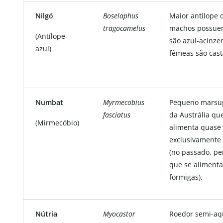
Nilgó
Boselaphus
Maior antílope d
tragocamelus
machos possuem
(Antílope-
são azul-acinze
azul)
fêmeas são cas
Numbat
Myrmecobius
Pequeno marsup
fasciatus
da Austrália qu
(Mirmecóbio)
alimenta quase
exclusivamente
(no passado, pe
que se alimenta
formigas).
Nútria
Myocastor
Roedor semi-aqu