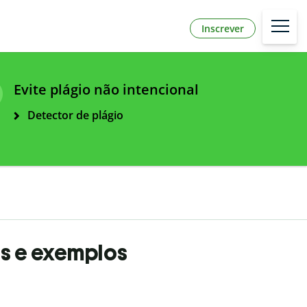
Inscrever
Evite plágio não intencional
Detector de plágio
as e exemplos