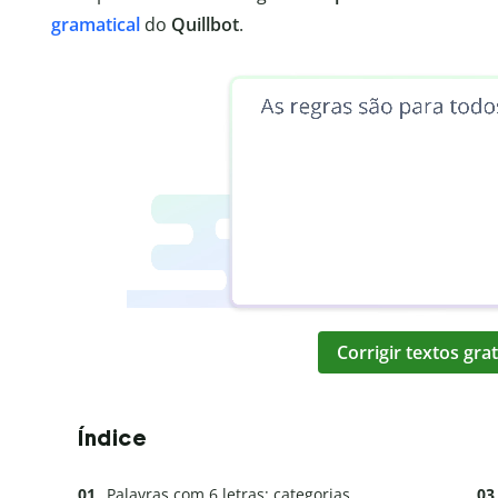
gramatical
do
Quillbot
.
Corrigir textos gr
Índice
Palavras com 6 letras: categorias