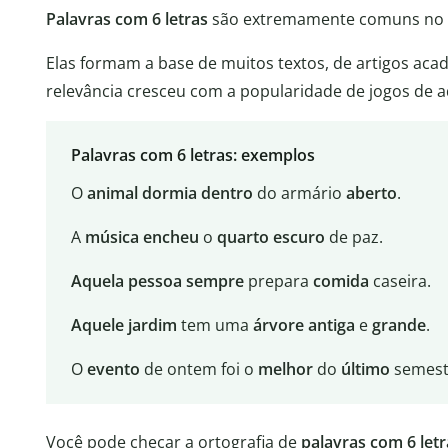
Palavras com 6 letras
são extremamente comuns no p
Elas formam a base de muitos textos, de artigos aca
relevância cresceu com a popularidade de jogos de a
Palavras com 6 letras: exemplos
O
animal
dormia
dentro
do armário
aberto
.
A
música
encheu
o
quarto
escuro
de paz.
Aquela
pessoa
sempre
prepara
comida
caseira.
Aquele
jardim
tem uma
árvore
antiga
e
grande
.
O
evento
de ontem foi o
melhor
do
último
semest
Você pode checar a ortografia de
palavras com 6 letr