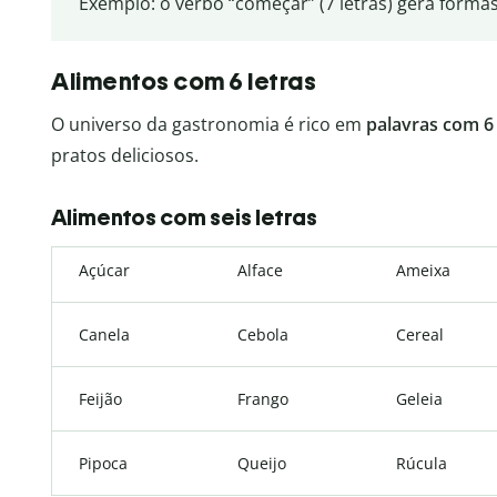
Exemplo: o verbo “começar” (7 letras) gera formas
Alimentos com 6 letras
O universo da gastronomia é rico em
palavras com 6 
pratos deliciosos.
Alimentos com seis letras
Açúcar
Alface
Ameixa
Canela
Cebola
Cereal
Feijão
Frango
Geleia
Pipoca
Queijo
Rúcula