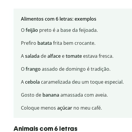
Alimentos com 6 letras: exemplos
O
feijão
preto é a base da feijoada.
Prefiro
batata
frita bem crocante.
A
salada
de
alface
e
tomate
estava fresca.
O
frango
assado de domingo é tradição.
A
cebola
caramelizada deu um toque especial.
Gosto de
banana
amassada com aveia.
Coloque menos
açúcar
no meu café.
Animais com 6 letras