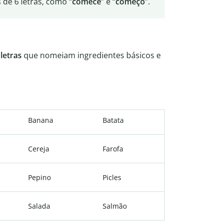
 de 6 letras, como “
comece
” e “
começo
”.
letras
que nomeiam ingredientes básicos e
Banana
Batata
Cereja
Farofa
Pepino
Picles
Salada
Salmão