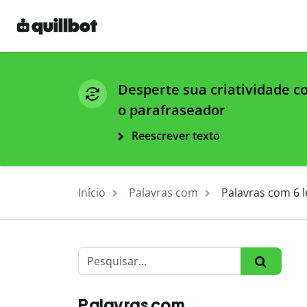
Desperte sua criatividade 
o parafraseador
Reescrever texto
Início
Palavras com
Palavras com 6 l
Palavras com