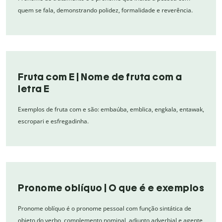
quem se fala, demonstrando polidez, formalidade e reverência.
Fruta com E | Nome de fruta com a
letra E
Exemplos de fruta com e são: embaúba, emblica, engkala, entawak,
escropari e esfregadinha.
Pronome oblíquo | O que é e exemplos
Pronome oblíquo é o pronome pessoal com função sintática de
objeto do verbo, complemento nominal, adjunto adverbial e agente