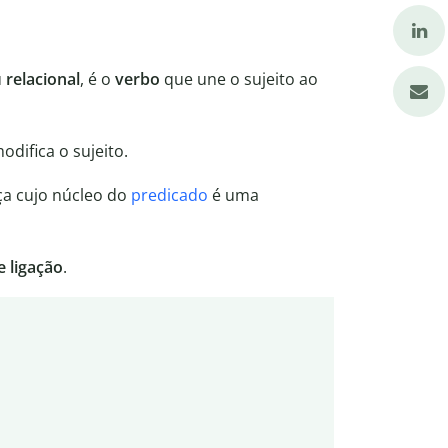
u
relacional
, é o
verbo
que une o sujeito ao
difica o sujeito.
a cujo núcleo do
predicado
é uma
e ligação
.