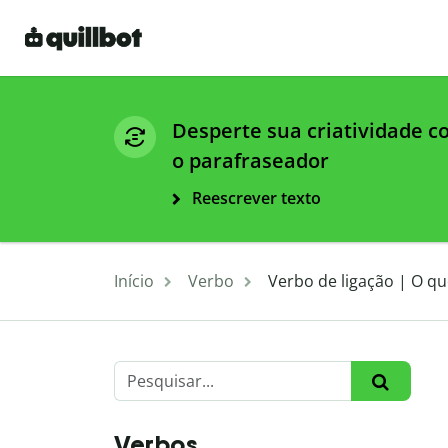
Desperte sua criatividade 
o parafraseador
Reescrever texto
Início
Verbo
Verbo de ligação | O q
Verbos