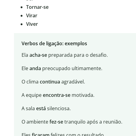
Tornar-se
Virar
Viver
Verbos de ligação: exemplos
Ela
acha-se
preparada para o desafio.
Ele
anda
preocupado ultimamente.
O clima
continua
agradável.
A equipe
encontra-se
motivada.
A sala
está
silenciosa.
O ambiente
fez-se
tranquilo após a reunião.
Eles
ficaram
felizes com o resultado.