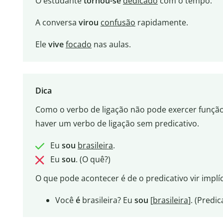
O estudante
tornou-se
dedicado
com o tempo.
A conversa
virou
confusão
rapidamente.
Ele
vive
focado
nas aulas.
Dica
Como o verbo de ligação não pode exercer funçã
haver um verbo de ligação sem predicativo.
Eu
sou
brasileira
.
Eu
sou
. (O quê?)
O que pode acontecer é de o predicativo vir implí
Você
é
brasileira? Eu
sou
[
brasileira
]. (Predic