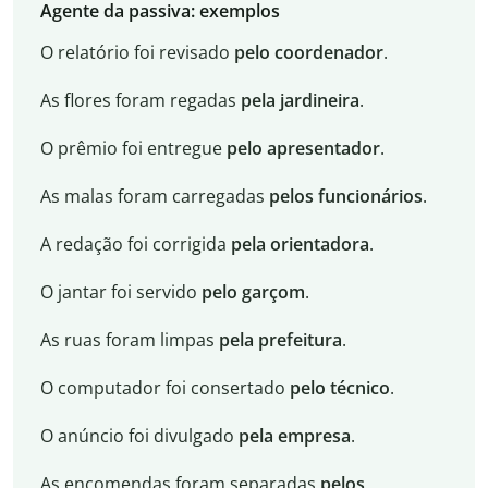
Agente da passiva: exemplos
O relatório foi revisado
pelo coordenador
.
As flores foram regadas
pela jardineira
.
O prêmio foi entregue
pelo apresentador
.
As malas foram carregadas
pelos funcionários
.
A redação foi corrigida
pela orientadora
.
O jantar foi servido
pelo garçom
.
As ruas foram limpas
pela prefeitura
.
O computador foi consertado
pelo técnico
.
O anúncio foi divulgado
pela empresa
.
As encomendas foram separadas
pelos