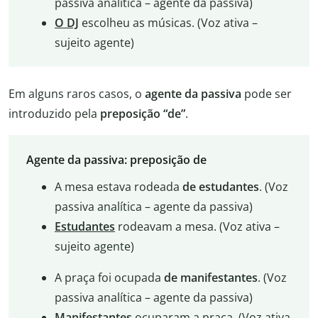
passiva analítica – agente da passiva)
O DJ
escolheu as músicas. (Voz ativa –
sujeito agente)
Em alguns raros casos, o
agente da passiva
pode ser
introduzido pela
preposição “de”
.
Agente da passiva: preposição de
A mesa estava rodeada
de estudantes
. (Voz
passiva analítica – agente da passiva)
Estudantes
rodeavam a mesa. (Voz ativa –
sujeito agente)
A praça foi ocupada
de manifestantes
. (Voz
passiva analítica – agente da passiva)
Manifestantes
ocuparam a praça. (Voz ativa