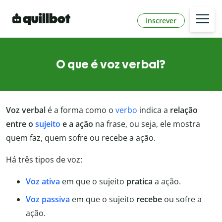
Inscrever
O que é voz verbal?
Voz verbal
é a forma como o
verbo
indica a
relação
entre o
sujeito
e a ação
na frase, ou seja, ele mostra
quem faz, quem sofre ou recebe a ação.
Há três tipos de voz:
Voz ativa
em que o sujeito
pratica
a ação.
Voz passiva
em que o sujeito
recebe
ou sofre a
ação.