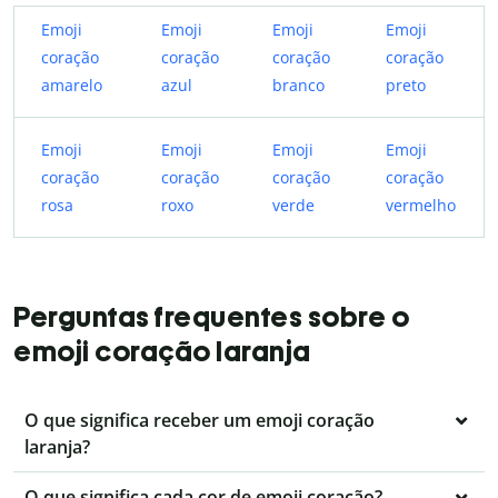
Emoji
Emoji
Emoji
Emoji
coração
coração
coração
coração
amarelo
azul
branco
preto
Emoji
Emoji
Emoji
Emoji
coração
coração
coração
coração
rosa
roxo
verde
vermelho
Perguntas frequentes sobre o
emoji coração laranja
O que significa receber um emoji coração
laranja?
O que significa cada cor de emoji coração?