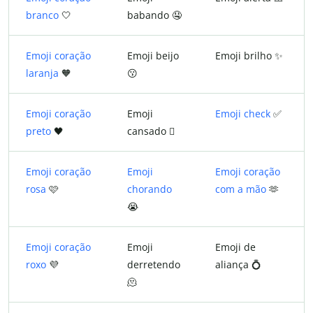
branco
🤍
babando 🤤
Emoji coração
Emoji beijo
Emoji brilho ✨
laranja
🧡
😗
Emoji coração
Emoji
Emoji check
✅
preto
🖤
cansado 🫩
Emoji coração
Emoji
Emoji coração
rosa
🩷
chorando
com a mão
🫶
😭
Emoji coração
Emoji
Emoji de
roxo
💜
derretendo
aliança 💍
🫠