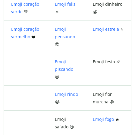
Emoji coração
Emoji feliz
Emoji dinheiro
verde
💚
☺️
💰
Emoji coração
Emoji
Emoji estrela
⭐
vermelho
❤️
pensando
🤔
Emoji
Emoji festa 🎉
piscando
😉
Emoji rindo
Emoji flor
😂
murcha 🥀
Emoji
Emoji fogo
🔥
safado 😏