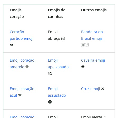
Emojis
Emojis de
Outros emojis
coração
carinhas
Coração
Emoji
Bandeira do
partido emoji
abraço 🤗
Brasil emoji
💔
🇧🇷
Emoji coração
Emoji
Caveira emoji
amarelo
💛
apaixonado
💀
🥰
Emoji coração
Emoji
Cruz emoji
❌
azul
💙
assustado
😨
Emoji coração
Emoji
Emoji alerta ⚠️