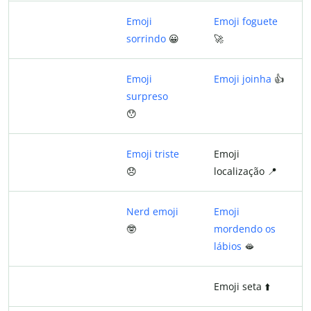
Emoji
Emoji foguete
sorrindo
😀
🚀
Emoji
Emoji joinha
👍
surpreso
😯
Emoji triste
Emoji
😞
localização 📍
Nerd emoji
Emoji
🤓
mordendo os
lábios
🫦
Emoji seta ⬆️