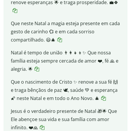
renove esperanças 🌟 e traga prosperidade. 💼🍀
Que neste Natal a magia esteja presente em cada
gesto de carinho 💞 e em cada sorriso
compartilhado. 😃🎄
Natal é tempo de união 👨‍👩‍👧‍👦✨ Que nossa
família esteja sempre cercada de amor ❤️, fé 🙏 e
alegria. 🌟
Que o nascimento de Cristo ✨ renove a sua fé 🙌
e traga bênçãos de paz 🕊️, saúde 💚 e esperança
🌠 neste Natal e em todo o Ano Novo. 🎄
Jesus é o verdadeiro presente de Natal 🎁🌟 Que
Ele abençoe sua vida e sua família com amor
infinito. ❤️🙏