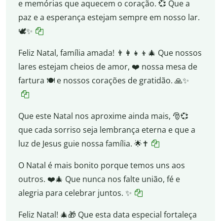
e memórias que aquecem o coração. 💞 Que a
paz e a esperança estejam sempre em nosso lar.
🕊️✨
Feliz Natal, família amada! 👨‍👩‍👧‍👦🎄 Que nossos
lares estejam cheios de amor, ❤️ nossa mesa de
fartura 🍽️ e nossos corações de gratidão. 🙏✨
Que este Natal nos aproxime ainda mais, 🎅💞
que cada sorriso seja lembrança eterna e que a
luz de Jesus guie nossa família. 🌟✝️
O Natal é mais bonito porque temos uns aos
outros. ❤️🎄 Que nunca nos falte união, fé e
alegria para celebrar juntos. ✨
Feliz Natal! 🎄🎁 Que esta data especial fortaleça