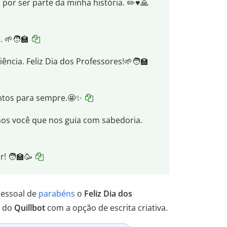
por ser parte da minha história. ✏️♥️🙏
 🌱🧑‍🏫
ncia. Feliz Dia dos Professores!🌱🧑‍🏫
ntos para sempre.🤩✨
mos você que nos guia com sabedoria.
! 🧑‍🏫🥳
pessoal de
parabéns
o
Feliz Dia dos
do
Quillbot
com a opção de escrita criativa.