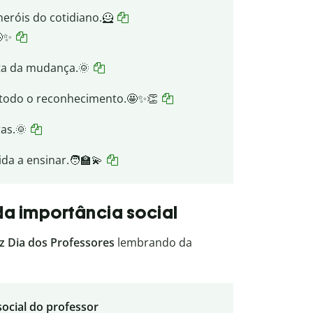
heróis do cotidiano.🦸
🤩✨
sta da mudança.🌞
e todo o reconhecimento.🤩✨👏
ras.🌞
da a ensinar.🧑‍🏫💫
 da importância social
iz Dia dos Professores
lembrando da
social do professor