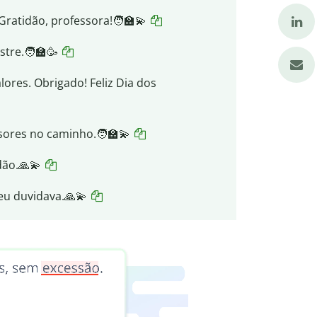
Gratidão, professora!🧑‍🏫💫
tre.🧑‍🏫🥳
ores. Obrigado! Feliz Dia dos
sores no caminho.🧑‍🏫💫
dão.🙏💫
u duvidava.🙏💫