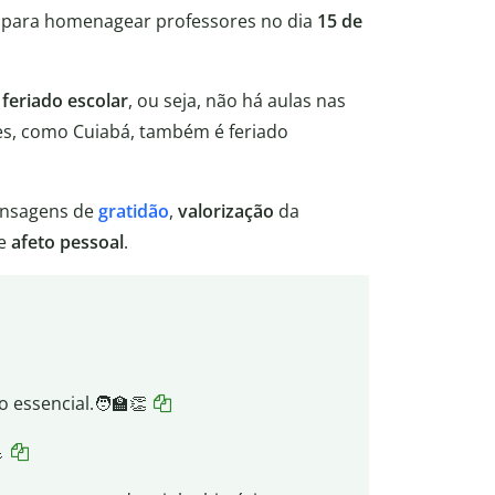
m para homenagear professores no dia
15 de
m
feriado escolar
, ou seja, não há aulas nas
des, como Cuiabá, também é feriado
nsagens de
gratidão
,
valorização
da
 e
afeto pessoal
.
 essencial.🧑‍🏫👏
