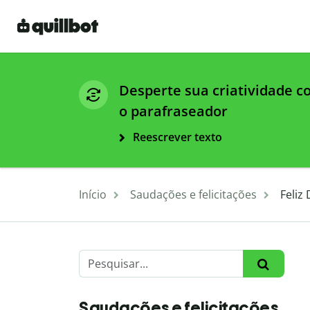
Desperte sua criatividade 
o parafraseador
Reescrever texto
Início
Saudações e felicitações
Feliz
Saudações e felicitações