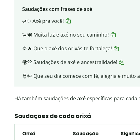
Saudações com frases de axé
🌿✨ Axé pra você!
💫🕊️ Muita luz e axé no seu caminho!
🌻🔥 Que o axé dos orixás te fortaleça!
🌍💛 Saudações de axé e ancestralidade!
🪘🌞 Que seu dia comece com fé, alegria e muito a
Há também saudações de
axé
específicas para cada o
Saudações de cada orixá
Orixá
Saudação
Signifi