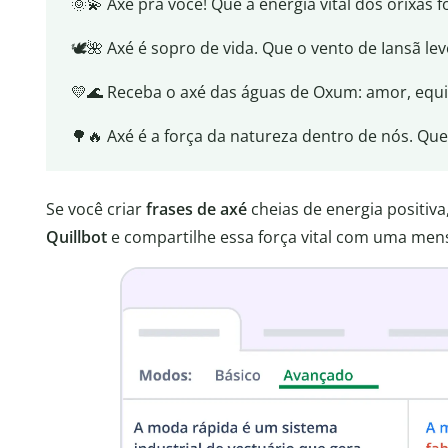
🌞💫 Axé pra você! Que a energia vital dos orixás 
🕊️🌺 Axé é sopro de vida. Que o vento de Iansã lev
💛🌊 Receba o axé das águas de Oxum: amor, equil
🌳🔥 Axé é a força da natureza dentro de nós. Qu
Se você criar
frases de axé
cheias de energia positiva
Quillbot
e compartilhe essa força vital com uma men