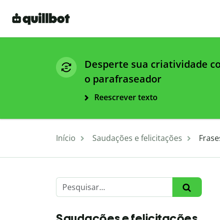
Desperte sua criatividade 
o parafraseador
Reescrever texto
Início
Saudações e felicitações
Frase
Saudações e felicitações