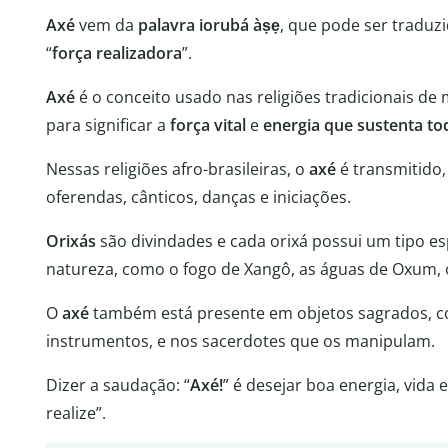
Axé
vem da
palavra iorubá
àṣẹ
, que pode ser traduz
“
força realizadora
”.
Axé
é o conceito usado nas religiões tradicionais de
para significar a
força vital
e
energia que sustenta to
Nessas religiões afro-brasileiras, o
axé
é transmitido,
oferendas, cânticos, danças e iniciações.
Orixás
são divindades e cada orixá possui um tipo es
natureza, como o fogo de Xangô, as águas de Oxum, o
O
axé
também está presente em objetos sagrados, c
instrumentos, e nos sacerdotes que os manipulam.
Dizer a saudação: “
Axé!
” é desejar boa energia, vida
realize”.