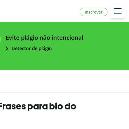
Inscrever
Evite plágio não intencional
Detector de plágio
| Frases para bio do