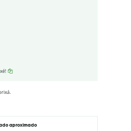
xé!
rixá.
cado aproximado