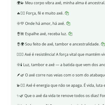
🌍💫 Meu corpo vibra axé, minha alma é ancestral
🔥✊🏾 Força, fé e muito axé.
🌞💛 Onde há amor, há axé.
🪘🌺 Espalhe axé, receba luz.
🪘🌍 Sou feito de axé, tambor e ancestralidade.
✊🏾🔥 Axé é resistência! A força vital que mantém 
🌞🕯️ Luz, tambor e axé — a batida que vem dos anc
🪶🌿 O axé corre nas veias com o som do atabaque
💫✊🏾 Axé é energia que não se apaga. É vida, luta
✨🌿 Que o axé da vida te renove todos os dias! For