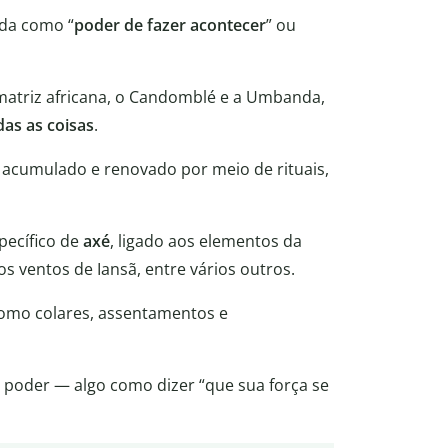
ida como “
poder de fazer acontecer
” ou
 matriz africana, o Candomblé e a Umbanda,
das as coisas
.
 acumulado e renovado por meio de rituais,
pecífico de
axé
, ligado aos elementos da
s ventos de Iansã, entre vários outros.
omo colares, assentamentos e
 e poder — algo como dizer “que sua força se