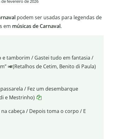
 de fevereiro de 2026
arnaval
podem ser usadas para legendas de
das em
músicas de Carnaval
.
 e tamborim / Gastei tudo em fantasia /
im” 🎺(Retalhos de Cetim, Benito di Paula)
a passarela / Fez um desembarque
di e Mestrinho)
 na cabeça / Depois toma o corpo / E