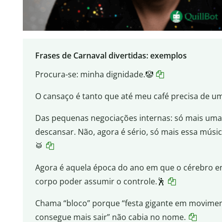
Frases de Carnaval divertidas: exemplos
Procura-se: minha dignidade.🤡
O cansaço é tanto que até meu café precisa de um
Das pequenas negociações internas: só mais um
descansar. Não, agora é sério, só mais essa músic
🥁
Agora é aquela época do ano em que o cérebro e
corpo poder assumir o controle.🕺
Chama “bloco” porque “festa gigante em movimen
consegue mais sair” não cabia no nome.