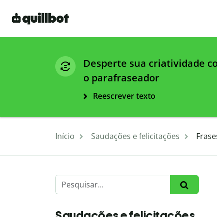
Desperte sua criatividade 
o parafraseador
Reescrever texto
Início
Saudações e felicitações
Frase
Saudações e felicitações