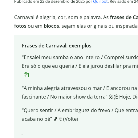
Publicado em 22 de dezembro de 2025 por
Quillbot
. Revisado em 24
Carnaval é alegria, cor, som e palavra. As
frases de C
fotos
ou em
blocos
, sejam elas originais ou inspira
Frases de Carnaval: exemplos
“Ensaiei meu samba o ano inteiro / Comprei surdo
Era só o que eu queria / E ela jurou desfilar pra m
“A minha alegria atravessou o mar / E ancorou n
fascinante / No maior show da terra” 🎤(É Hoje, Di
“Quero sentir / A embriaguez do frevo / Que entra
acaba no pé” 🎵🎊(Voltei
,