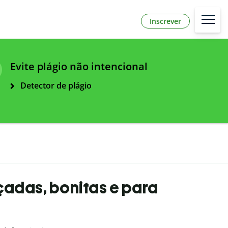
Inscrever
Evite plágio não intencional
Detector de plágio
çadas, bonitas e para