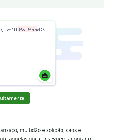
atuitamente
cansaço, multidão e solidão, caos e
nte aquelas que conseguem apontar o