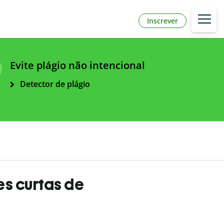
Inscrever
Evite plágio não intencional
Detector de plágio
es curtas de