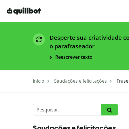
Desperte sua criatividade 
o parafraseador
Reescrever texto
Início
Saudações e felicitações
Frase
Saudações e felicitações