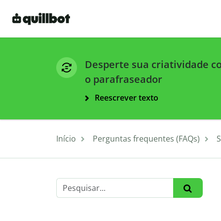
Desperte sua criatividade 
o parafraseador
Reescrever texto
Início
Perguntas frequentes (FAQs)
S