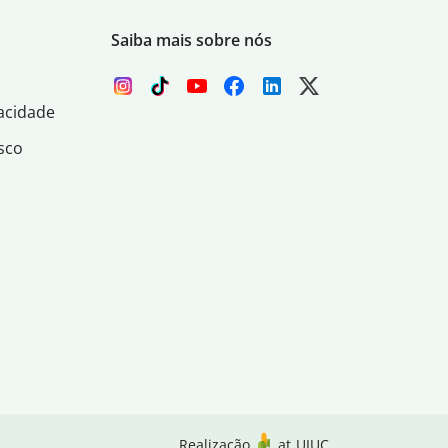
Saiba mais sobre nós
acidade
sco
Realização
at
UIUC