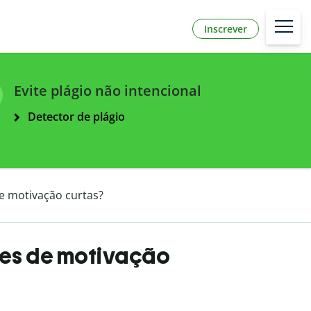
Inscrever
Evite plágio não intencional
Detector de plágio
e motivação curtas?
ses de motivação