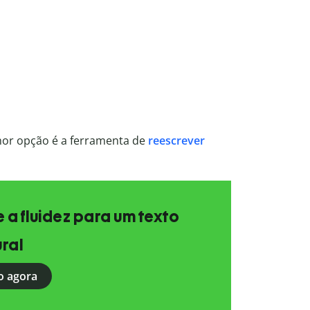
hor opção é a ferramenta de
reescrever
e a fluidez para um texto
ral
o agora