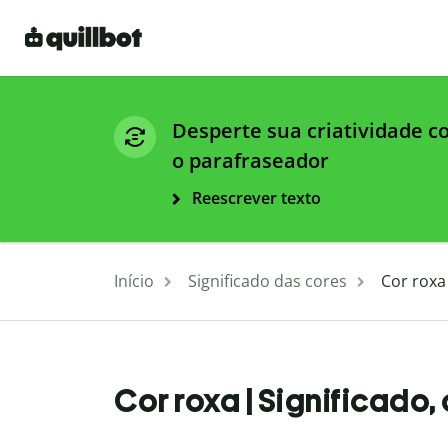
Desperte sua criatividade 
o parafraseador
Reescrever texto
Início
Significado das cores
Cor roxa
Cor roxa | Significado,