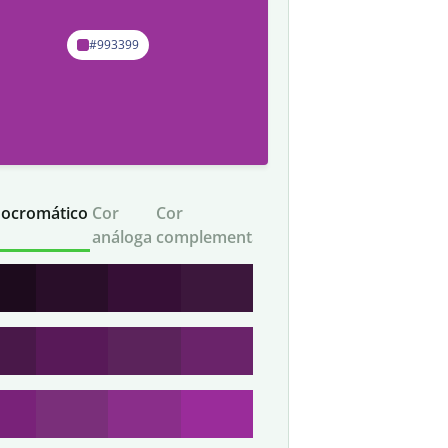
#993399
ocromático
Cor
Cor
análoga
complementar