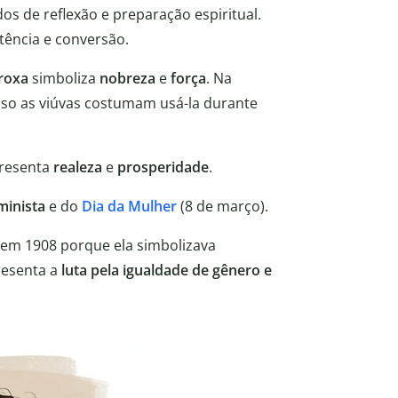
dos de reflexão e preparação espiritual.
ência e conversão.
 roxa
simboliza
nobreza
e
força
. Na
isso as viúvas costumam usá-la durante
presenta
realeza
e
prosperidade
.
minista
e do
Dia da Mulher
(8 de março).
r em 1908 porque ela simbolizava
resenta a
luta pela igualdade de gênero e