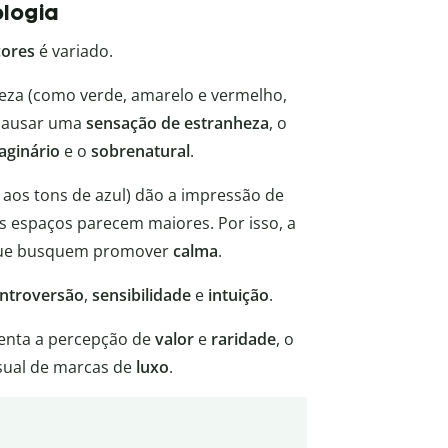
ologia
cores
é variado.
za (como verde, amarelo e vermelho,
 causar uma
sensação de estranheza
, o
aginário
e o
sobrenatural
.
aos tons de azul) dão a impressão de
s espaços parecem maiores. Por isso, a
 que busquem promover
calma
.
introversão
,
sensibilidade
e
intuição
.
enta a percepção de
valor
e
raridade
, o
isual de marcas de
luxo
.