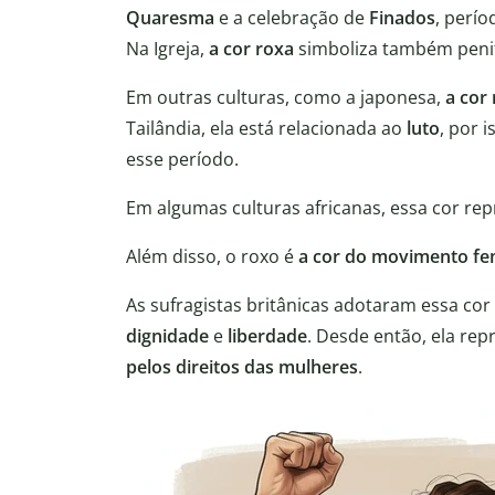
Quaresma
e a celebração de
Finados
, perío
Na Igreja,
a cor roxa
simboliza também penit
Em outras culturas, como a japonesa,
a cor
Tailândia, ela está relacionada ao
luto
, por 
esse período.
Em algumas culturas africanas, essa cor re
Além disso, o roxo é
a cor do movimento fe
As sufragistas britânicas adotaram essa co
dignidade
e
liberdade
. Desde então, ela rep
pelos direitos das mulheres
.